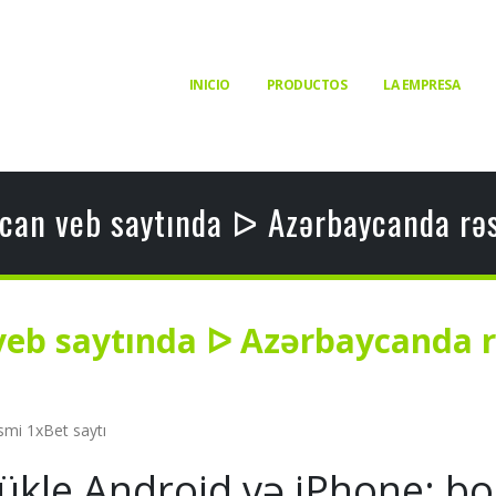
INICIO
PRODUCTOS
LA EMPRESA
can veb saytında ᐅ Azərbaycanda rə
veb saytında ᐅ Azərbaycanda r
mi 1xBet saytı
kle Android və iPhone: bon