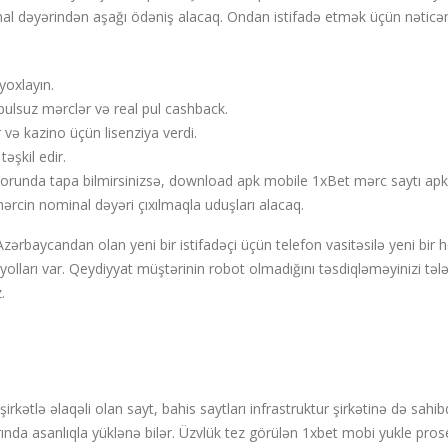
l dəyərindən aşağı ödəniş alacaq. Ondan istifadə etmək üçün nəticən
yoxlayın.
pulsuz mərclər və real pul cashback.
ə kazino üçün lisenziya verdi.
şkil edir.
torunda tapa bilmirsinizsə, download apk mobile 1xBet mərc saytı apk d
rcin nominal dəyəri çıxılmaqla uduşları alacaq.
zərbaycandan olan yeni bir istifadəçi üçün telefon vasitəsilə yeni bir
yolları var. Qeydiyyat müştərinin robot olmadığını təsdiqləməyinizi tə
.
rkətlə əlaqəli olan sayt, bahis saytları infrastruktur şirkətinə də sahibd
nda asanlıqla yüklənə bilər. Üzvlük tez görülən 1xbet mobi yukle prose