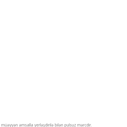
müəyyən əmsalla yerləşdirilə bilən pulsuz mərcdir.