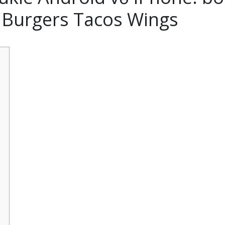
 Burgers Tacos Wings