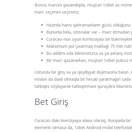
Bonus mərcini qazandıqda, müştəri 1xBet az nomina
mərc seçimini seçirsiniz.
Hazırda hansı qəhrəmanların güclü olduğunu 
Bununla belə, istisnalar var – mərc etmədən 
Curacao-nun oyun komissiyası bir bukmeyker v
Maksimum pul çixarmaq məbləği 75 min rubl tə
Bu addımı edə bilmirsinizsə və ya axtarış mo
Bir mərc qazanarkən, müştəri 1xBet pulsuz mə
Üstündə bir giriş və ya qeydiyyat düyməsinə basın. A
növləri də daxil olmaqla bir hesab yaratmağın sadə 
tətbiqini söyləyərək tətbiqetməni quraşdıra bilərsiniz
Bet Giriş
Curacao-dakı lisenziyaya əlavə olaraq, Rusiyada bir şi
elementi olmasa da, 1xbet Android mobil telefonları