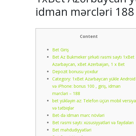
idman mərcləri 188
Content
Bet Giriş
Bet Az Bukmeker şirkəti rəsmi saytı 1xBet
Azərbaycan, xBet Azerbaijan, 1 x Bet
Depozit bonusu yoxdur
Category: 1xBet Azərbaycan yükle Android
və iPhone: bonus 100 , giriş, idman
mərcləri – 188
bet yükləyin az: Telefon üçün mobil versiya
və tətbiqlər
Bet-də idman mərc növləri
Bet rəsmi saytı: xüsusiyyətləri və faydaları
Bet məhdudiyyətləri