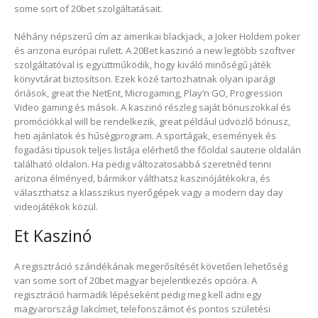
some sort of 20bet szolgáltatásait.
Néhány népszerű cím az amerikai blackjack, a Joker Holdem poker
és arizona európai rulett. A 20Bet kaszinó a new legtöbb szoftver
szolgáltatóval is együttműködik, hogy kiváló minőségű játék
könyvtárat biztosítson. Ezek közé tartozhatnak olyan iparági
óriások, great the NetEnt, Microgaming, Play’n GO, Progression
Video gaming és mások. A kaszinó részleg saját bónuszokkal és
promóciókkal will be rendelkezik, great például üdvözlő bónusz,
heti ajánlatok és hűségprogram. A sportágak, események és
fogadási típusok teljes listája elérhető the főoldal sauterie oldalán
található oldalon. Ha pedig változatosabbá szeretnéd tenni
arizona élményed, bármikor válthatsz kaszinójátékokra, és
választhatsz a klasszikus nyerőgépek vagy a modern day day
videojátékok közül.
Et Kaszinó
A regisztráció szándékának megerősítését követően lehetőség
van some sort of 20bet magyar bejelentkezés opcióra. A
regisztráció harmadik lépéseként pedig meg kell adni egy
magyarországi lakcímet, telefonszámot és pontos születési