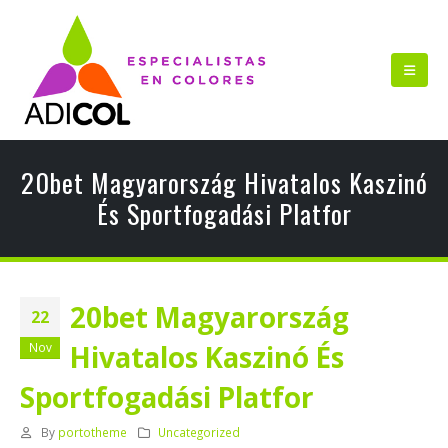
20bet Magyarország Hivatalos Kaszinó
És Sportfogadási Platfor
20bet Magyarország
22
Hivatalos Kaszinó És
Nov
Sportfogadási Platfor
By
portotheme
Uncategorized