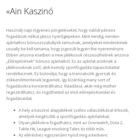
«Ain Kaszinó
Használj napi ingyenes pörgetéseket, hogy valódi pénzes
fogadások nélkül játssz nyerőgépeken. Mint mindig, minden
ajánlathoz bónuszszabályok tartoznak, amelyeket mindenkinek
usually be kell tartania, hogy jogosult legyen the nyereményre.
Ebben arizona esetben a new játékosok részesülhetnek arizona
„Előrejelzések” bónusz ajánlatból. Ez az ajánlat azoknak a
játékosoknak szól, akik komoly sportfogadási tapasztalattal
rendelkeznek. Ez biztosítja, hogy a tranzakciók gyorsak és
zökkenőmentesek legyenek, így kizárólag many sort of
fogadásokra koncentrálhatsz. Ráadásul, akár még mother
regisztrálhatsz, és rögzítheted az első előrejelzéseidet és
fogadásaidat.
A hely a kaszinó alapjátékok széles választékával érkezik,
amelyek kiegészítik a sportfogadási ajánlatokat.
Olyan játékokra fogadhatsz, mint az Overwatch, Dota 2,
Table Hit, League involving Tales és több más.
Az eléréshez egyszerűen nyisd meg a kedvenc