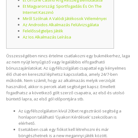
Et Magyarország: Sportfogadás És On The
Internet Kaszinó
Miről Szólnak A Valódi Játékosok Véleményei
Az Androidos Alkalmazás Felülvizsgálata
Felelősségteljes Játék
Az Ios Alkalmazás Leírása
Összességében nincs értelme csatlakozni egy bukmékerhez, laga
az nem nyújt lenyűgöző vagy legalábbis elfogadható
bónuszajánlatokat. Az ügyfélszolgálati csapattal egy kényelmes
élő chat-en keresztül léphetsz kapcsolatba, amely 24/7-ben
működik. Nem számít, hogy az alkalmazás melyik verzióját
használod, akkor is percek alatt segítséget kapsz. Emellett
fogadhatsz a következő gólt szerző csapatra, az első és utolsó
büntető lapra, az első gól időpontjára stb.
Az ügyfélszolgálaton kívül 20bet regisztráció segítség a
honlapon található ’Gyakori Kérdések’ szekcióban is
elérhető.
Esetükben csak egy fiókot kell létrehozni és már
böngészhetnek is a new megannyi játék között.