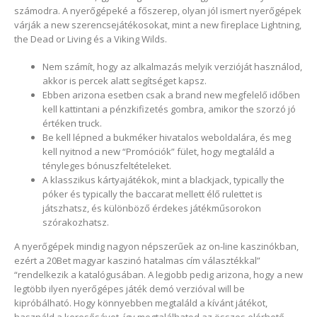
számodra. A nyerőgépeké a főszerep, olyan jól ismert nyerőgépek
várják a new szerencsejátékosokat, mint a new fireplace Lightning,
the Dead or Living és a Viking Wilds.
Nem számít, hogy az alkalmazás melyik verzióját használod,
akkor is percek alatt segítséget kapsz.
Ebben arizona esetben csak a brand new megfelelő időben
kell kattintani a pénzkifizetés gombra, amikor the szorzó jó
értéken truck.
Be kell lépned a bukméker hivatalos weboldalára, és meg
kell nyitnod a new “Promóciók” fület, hogy megtaláld a
tényleges bónuszfeltételeket.
A klasszikus kártyajátékok, mint a blackjack, typically the
póker és typically the baccarat mellett élő rulettet is
játszhatsz, és különböző érdekes játékműsorokon
szórakozhatsz.
A nyerőgépek mindig nagyon népszerűek az on-line kaszinókban,
ezért a 20Bet magyar kaszinó hatalmas cím választékkal”
“rendelkezik a katalógusában. A legjobb pedig arizona, hogy a new
legtöbb ilyen nyerőgépes játék demó verzióval will be
kipróbálható. Hogy könnyebben megtaláld a kívánt játékot,