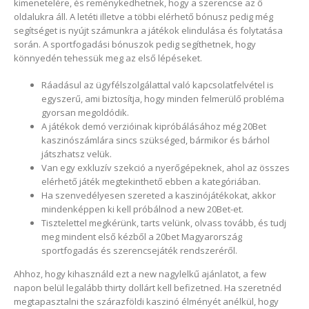
kimenetelére, és reménykedhetnek, hogy a szerencse az ő
oldalukra áll. A letéti illetve a többi elérhető bónusz pedig még
segítséget is nyújt számunkra a játékok elindulása és folytatása
során. A sportfogadási bónuszok pedig segíthetnek, hogy
könnyedén tehessük meg az első lépéseket.
Ráadásul az ügyfélszolgálattal való kapcsolatfelvétel is
egyszerű, ami biztosítja, hogy minden felmerülő probléma
gyorsan megoldódik.
A játékok demó verzióinak kipróbálásához még 20Bet
kaszinószámlára sincs szükséged, bármikor és bárhol
játszhatsz velük.
Van egy exkluzív szekció a nyerőgépeknek, ahol az összes
elérhető játék megtekinthető ebben a kategóriában.
Ha szenvedélyesen szereted a kaszinójátékokat, akkor
mindenképpen ki kell próbálnod a new 20Bet-et.
Tisztelettel megkérünk, tarts velünk, olvass tovább, és tudj
meg mindent első kézből a 20bet Magyarország
sportfogadás és szerencsejáték rendszeréről.
Ahhoz, hogy kihasználd ezt a new nagylelkű ajánlatot, a few
napon belül legalább thirty dollárt kell befizetned. Ha szeretnéd
megtapasztalni the szárazföldi kaszinó élményét anélkül, hogy