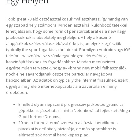
Egy Helyen
Több great 70 élő osztóasztal közül” “választhatsz, így mindig van
egy szabad hely számodra. Minden asztalnál különböző tétekkel
lehet játszani, hogy some form of pénztárcabarát és a new nagy
játékosoknak is absolutely megfeleljen. A hely a kaszinó
alapjátékok széles választékával érkezik, amelyek kiegészítik
typically the sportfogadási ajánlatokat. Bármilyen Android vagy iOS
telefont használhatsz számlaegyenleged eléréséhez,
kaszinójátékokhoz és fogadásokhoz. Minden menüszintet
egyértelműen terveztek, hogy a» «brand new mobil felhasználók
noch eine zavarodjanak össze the particular navigációval
kapcsolatban. Az adatok on typically the internet frissülnek, ezért
ügyelj a megfelelő internetkapcsolatra a zavartalan élmény
érdekében.
Emellett olyan népszerű progresszív jackpotos gyümölcs
gépekkel is játszhatsz, mint a Netent» «által fejlesztett Mega
Good fortune Dreams.
20 bet a focihoz természetesen az ázsiai hendikepes
piacokat is definitely biztosítja, de más sportokhoz is
elérhető sok normál hendikepes piac.