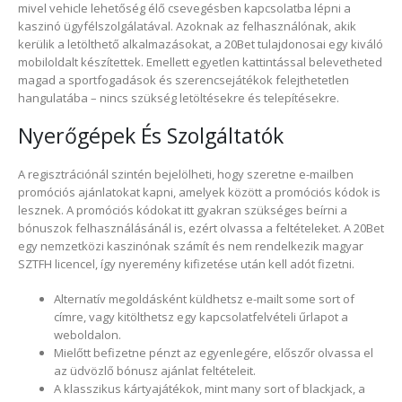
mivel vehicle lehetőség élő csevegésben kapcsolatba lépni a
kaszinó ügyfélszolgálatával. Azoknak az felhasználónak, akik
kerülik a letölthető alkalmazásokat, a 20Bet tulajdonosai egy kiváló
mobiloldalt készítettek. Emellett egyetlen kattintással belevetheted
magad a sportfogadások és szerencsejátékok felejthetetlen
hangulatába – nincs szükség letöltésekre és telepítésekre.
Nyerőgépek És Szolgáltatók
A regisztrációnál szintén bejelölheti, hogy szeretne e-mailben
promóciós ajánlatokat kapni, amelyek között a promóciós kódok is
lesznek. A promóciós kódokat itt gyakran szükséges beírni a
bónuszok felhasználásánál is, ezért olvassa a feltételeket. A 20Bet
egy nemzetközi kaszinónak számít és nem rendelkezik magyar
SZTFH licencel, így nyeremény kifizetése után kell adót fizetni.
Alternatív megoldásként küldhetsz e-mailt some sort of
címre, vagy kitölthetsz egy kapcsolatfelvételi űrlapot a
weboldalon.
Mielőtt befizetne pénzt az egyenlegére, előszőr olvassa el
az üdvözlő bónusz ajánlat feltételeit.
A klasszikus kártyajátékok, mint many sort of blackjack, a