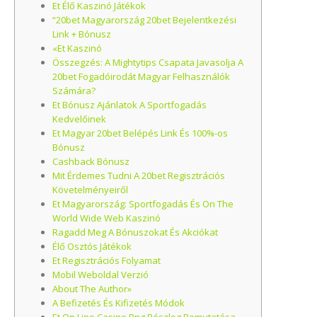
Et Élő Kaszinó Játékok
“20bet Magyarország 20bet Bejelentkezési
Link + Bónusz
«Et Kaszinó
Összegzés: A Mightytips Csapata Javasolja A
20bet Fogadóirodát Magyar Felhasználók
Számára?
Et Bónusz Ajánlatok A Sportfogadás
Kedvelőinek
Et Magyar 20bet Belépés Link És 100%-os
Bónusz
Cashback Bónusz
Mit Érdemes Tudni A 20bet Regisztrációs
Követelményeiről
Et Magyarország: Sportfogadás És On The
World Wide Web Kaszinó
Ragadd Meg A Bónuszokat És Akciókat
Élő Osztós Játékok
Et Regisztrációs Folyamat
Mobil Weboldal Verzió
About The Author»
A Befizetés És Kifizetés Módok
Et On Line Casino Rng Részleg Bemutatása