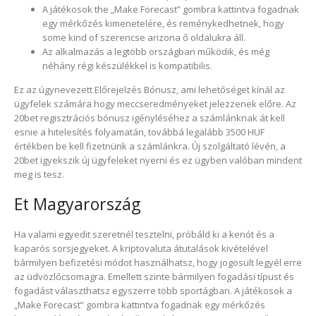
A játékosok the „Make Forecast” gombra kattintva fogadnak
egy mérkőzés kimenetelére, és reménykedhetnek, hogy
some kind of szerencse arizona ő oldalukra áll.
Az alkalmazás a legtöbb országban működik, és még
néhány régi készülékkel is kompatibilis.
Ez az úgynevezett Előrejelzés Bónusz, ami lehetőséget kínál az
ügyfelek számára hogy meccseredményeket jelezzenek előre. Az
20bet regisztrációs bónusz igényléséhez a számlánknak át kell
esnie a hitelesítés folyamatán, továbbá legalább 3500 HUF
értékben be kell fizetnünk a számlánkra. Új szolgáltató lévén, a
20bet igyekszik új ügyfeleket nyerni és ez ügyben valóban mindent
meg is tesz.
Et Magyarország
Ha valami egyedit szeretnél tesztelni, próbáld ki a kenót és a
kaparós sorsjegyeket. A kriptovaluta átutalások kivételével
bármilyen befizetési módot használhatsz, hogy jogosult legyél erre
az üdvözlőcsomagra. Emellett szinte bármilyen fogadási típust és
fogadást választhatsz egyszerre több sportágban. A játékosok a
„Make Forecast” gombra kattintva fogadnak egy mérkőzés