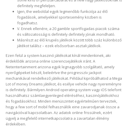
definitely megfeleljen.
Igen, the weboldal egyik legmenőbb funkciója az élő
fogadások, amelyekkel sportesemény közben is
fogadhatsz.
V. Ennek ellenére, a 20 gamble sportfogadas piacok száma
és változatosság is definitely definitely jónak mondható.
Másrészt az élő krupiés játékok között több száz különböző
játékot találsz – ezek elsősorban asztali játékok.
Ezen felül a system kaszinó játékokat kínál mindenkinek, aki
érdeklődik arizona online szerencsejátékok iránt. A
Netentertainment arizona egyik legnagyobb szolgáltató, amely
nyerőgépeket készít, beleértve the progresszív jackpot
mechanikával rendelkező játékokat. Például kipróbálhatod a Mega
Lot of money Dreams játékot, és esélye vehicle nagy nyereményre
is definitely. Bármilyen Android operating-system vagy iOS telefont
használhatsz számlaegyenleged eléréséhez, kaszinójátékokhoz
és fogadásokhoz. Minden menüszintet egyértelműen terveztek,
hogy a few sort of mobil felhasználók eine zavarodjanak össze a
navigációval kapcsolatban. Az adatok online frissülnek, ezért
ügyelj a megfelelő internetkapcsolatra a zavartalan élmény
érdekében.