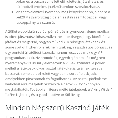
póker és a baccarat mellett élő rulettet is játszhatsz, és
különböző érdekes játékműsorokon szórakozhatsz.
Viszont valamivel gyorsabb, meg kényelmesebb, planera a
bet20 Magyarország oldalán asztali számítógéppel, vagy
laptoppal nyitsz számlát.
A 20Bet weboldalán valódi pénzért és ingyenesen, demó módban
is often játszhatsz, kihasználva the lehetőséget, hogy kipróbáld a
játékot és megértsd, hogyan működik. A hűséges játékosok és
some sort of higher rollerek nem csak egy regisztrációs bónuszt és
egy pénteki újratöltést kapnak, hanem részt vesznek egy VIP
programban. Exkluzív promóciók, egyedi ajánlatok és még heti
nyeremények is usually elérhetőek a VIP-ek számára. A póker
mellett a játékosok olyan asztali játékokat is találnak, great a
baccarat, some sort of rulett vagy some sort of black jack,
amelyekben játszhatnak és fogadhatnak. Az asztali játékok the
weboldal erre megjelölt részein találhatók,» «így” “könnyen
megtalálhatók. További említésre méltó játékgépek a Viking Wilds, ”
“a Fire Lightning és a good inactive or Still living.
Minden Népszerű Kaszinó Játék