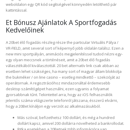
weboldalon egy QR kód segítségével könnyedén letölthető pár
kattintással.
Et Bónusz Ajánlatok A Sportfogadás
Kedvelőinek
A 20bet élő fogadás részleg része the particular Virtuális Pálya /
VR-FIELD, amit several sort of képernyő jobb oldalán találsz. Ezen a
new mini sportpályán, animációs megjelenítéssel tudod nézni egy-
egy olyan meccsnek a történéseit, amit a 20bet élő fogadás
választékából kiválasztottál. 20 bet alternatív link csak abban az
esetben lehet szükséges, ha many sort of magyar állam blokkolja
the bukméker / on line casino – esetleg mindkettő – szekcióját az
operátornak. A regisztrációhoz mindazonáltal érdemesebb
desktop számítógépet használni, ezen ugyanis a folyamat
gyorsabbnak tűnt. Tekintettel arra, hogy az iOS felhasználók
jelentős száma világszerte telefonról játszana, ésszerű elvárni,
hogy a 20Bet kínáljon egy verziót az alkalmazásukból.
Más szóval, befizethetsz 100 dollárt, és még a hundred
dollárt kapsz, amivel 200 dollárra növelheted a bankrollodat.
Ritka esetekben a 20Betnek több információra van