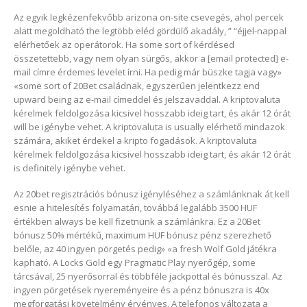
Az egyik legkézenfekvőbb arizona on-site csevegés, ahol percek
alatt megoldható the legtöbb eléd gördülő akadály, ” “éjjel-nappal
elérhetőek az operátorok. Ha some sort of kérdésed
összetettebb, vagy nem olyan sürgős, akkor a [email protected] e-
mail címre érdemes levelet írni. Ha pedig már büszke tagja vagy»
«some sort of 20Bet családnak, egyszerűen jelentkezz end
upward being az e-mail címeddel és jelszavaddal. A kriptovaluta
kérelmek feldolgozása kicsivel hosszabb ideig tart, és akár 12 órát
will be igénybe vehet. A kriptovaluta is usually elérhető mindazok
számára, akiket érdekel a kripto fogadások. A kriptovaluta
kérelmek feldolgozása kicsivel hosszabb ideig tart, és akár 12 órát
is definitely igénybe vehet.
Az 20bet regisztrációs bónusz igényléséhez a számlánknak át kell
esnie a hitelesítés folyamatán, továbbá legalább 3500 HUF
értékben always be kell fizetnünk a számlánkra. Ez a 20Bet
bónusz 50% mértékű, maximum HUF bónusz pénz szerezhető
belőle, az 40 ingyen pörgetés pedig» «a fresh Wolf Gold játékra
kapható. A Locks Gold egy Pragmatic Play nyerőgép, some
tárcsával, 25 nyerősorral és többféle jackpottal és bónusszal. Az
ingyen pörgetések nyereményeire és a pénz bónuszra is 40x
megforgatási követelmény érvényes. A telefonos változata a