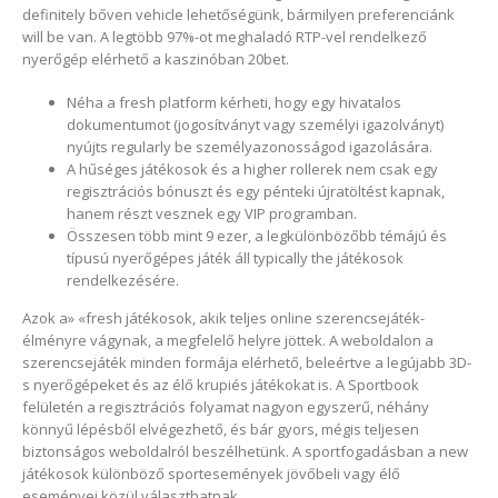
definitely bőven vehicle lehetőségünk, bármilyen preferenciánk
will be van. A legtöbb 97%-ot meghaladó RTP-vel rendelkező
nyerőgép elérhető a kaszinóban 20bet.
Néha a fresh platform kérheti, hogy egy hivatalos
dokumentumot (jogosítványt vagy személyi igazolványt)
nyújts regularly be személyazonosságod igazolására.
A hűséges játékosok és a higher rollerek nem csak egy
regisztrációs bónuszt és egy pénteki újratöltést kapnak,
hanem részt vesznek egy VIP programban.
Összesen több mint 9 ezer, a legkülönbözőbb témájú és
típusú nyerőgépes játék áll typically the játékosok
rendelkezésére.
Azok a» «fresh játékosok, akik teljes online szerencsejáték-
élményre vágynak, a megfelelő helyre jöttek. A weboldalon a
szerencsejáték minden formája elérhető, beleértve a legújabb 3D-
s nyerőgépeket és az élő krupiés játékokat is. A Sportbook
felületén a regisztrációs folyamat nagyon egyszerű, néhány
könnyű lépésből elvégezhető, és bár gyors, mégis teljesen
biztonságos weboldalról beszélhetünk. A sportfogadásban a new
játékosok különböző sportesemények jövőbeli vagy élő
eseményei közül választhatnak.