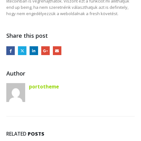
litecoinban is végrehajthatók. Viszont ezt a funkciót mi állíthatjuk
end up being, ha nem szeretnénk választhatjuk azt is definitely,
hogy nem engedélyezzük a weboldalnak a fresh követést.
Share this post
Author
portotheme
RELATED
POSTS