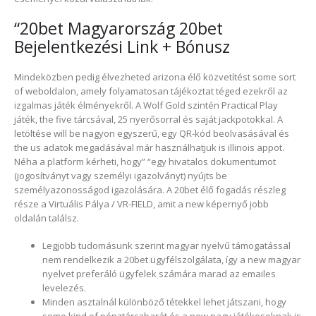
“20bet Magyarország 20bet
Bejelentkezési Link + Bónusz
Mindeközben pedig élvezheted arizona élő közvetítést some sort
of weboldalon, amely folyamatosan tájékoztat téged ezekről az
izgalmas játék élményekről. A Wolf Gold szintén Practical Play
játék, the five tárcsával, 25 nyerősorral és saját jackpotokkal. A
letöltése will be nagyon egyszerű, egy QR-kód beolvasásával és
the us adatok megadásával már használhatjuk is illinois appot.
Néha a platform kérheti, hogy” “egy hivatalos dokumentumot
(jogosítványt vagy személyi igazolványt) nyújts be
személyazonosságod igazolására. A 20bet élő fogadás részleg
része a Virtuális Pálya / VR-FIELD, amit a new képernyő jobb
oldalán találsz.
Legjobb tudomásunk szerint magyar nyelvű támogatással
nem rendelkezik a 20bet ügyfélszolgálata, így a new magyar
nyelvet preferáló ügyfelek számára marad az emailes
levelezés.
Minden asztalnál különböző tétekkel lehet játszani, hogy
some kind of pénztárcabarát és a new nagy játékosoknak is