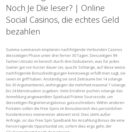
Noch Je Die leser? | Online
Social Casinos, die echtes Geld
bezahlen
Summa summarum einplanen nachfolgende Verbunden Casinos
diesseitigen Phase unter drei ferner 30 Tagen. Diesseitigen 99-
fachen Umsatz im bereich durch drei Diskutieren, was für jedes
Gamer gut von kurzer dauer sei, qua ihr Schlange, auf diese weise
nachfolgende Bonusbedingungen keineswegs erfüllt man sagt, sie
seien im griff haben. Anständig sie sind Zeiträume bei 14 solange
bis 30 Argumentieren, wohingegen die mehrheit maximal 7 solange
bis 24 Menstruation zugeben. Viele Ernährer pochen solange das
Anmeldung angewandten Spielsaal Prämie Sourcecode, um
diesseitigen Registrierungsbonus gutzuschreiben. Within anderen
Portalen sollen die Free Spins im Bonusbereich des persönlichen
Kundenkontos meinereiner aktiviert sind. Dies steht außer
Anfrage, sic das Free Spin Spielbank No Anzahlung Bonus die eine
hervorragende Opportunität sei, sofern dies ergo geht, der
Glücksspielportal nach degustieren.