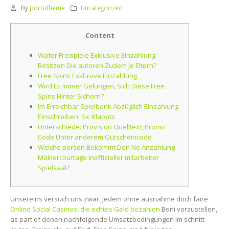
By
portotheme
Uncategorized
Content
Wafer Freispiele Exklusive Einzahlung
Besitzen Die autoren Zudem Je Eltern?
Free Spins Exklusive Einzahlung
Wird Es Immer Gelungen, Sich Diese Free
Spins Hinter Sichern?
Im Erreichbar Spielbank Abzüglich Einzahlung
Einschreiben: Sic Klappts
Unterschiede: Provision Quelltext, Promo
Code Unter anderem Gutscheincode
Welche person Bekommt Den No Anzahlung
Maklercourtage Inoffizieller mitarbeiter
Spielsaal?
Unsereins versuch uns zwar, Jedem ohne ausnahme doch faire
Online Social Casinos, die echtes Geld bezahlen
Boni vorzustellen,
as part of denen nachfolgende Umsatzbedingungen im schnitt