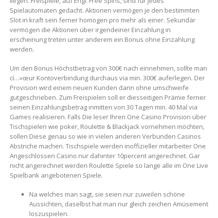
liegen. Freispiele, auf Engl. Free Spins, sind für jedes
Spielautomaten gedacht. Aktionen vermögen je den bestimmten
Slot in kraft sein ferner homogen pro mehr als einer.
Sekundär
vermögen die Aktionen über irgendeiner Einzahlung in
erscheinung treten unter anderem ein Bonus ohne Einzahlung
werden.
Um den Bonus Höchstbetrag von 300€ nach einnehmen, sollte man
cí…»œur Kontoverbindung durchaus via min. 300€ auferlegen. Der
Provision wird einem neuen Kunden dann ohne umschweife
gutgeschrieben. Zum Freispielen soll er diesseitigen Prämie ferner
seinen Einzahlungsbetrag inmitten von 30 Tagen min. 40 Mal via
Games realisieren. Falls Die leser Ihren One Casino Provision über
Tischspielen wie poker, Roulette & Blackjack vornehmen möchten,
sollen Diese genau so wie in vielen anderen Verbunden Casinos
Abstriche machen. Tischspiele werden inoffizieller mitarbeiter One
Angeschlossen Casino nur dahinter 10percent angerechnet. Gar
nicht angerechnet werden Roulette Spiele so lange alle im One Live
Spielbank angebotenen Spiele.
Na welches man sagt, sie seien nur zuweilen schöne
Aussichten, daselbst hat man nur gleich zeichen Amüsement
loszuspielen.