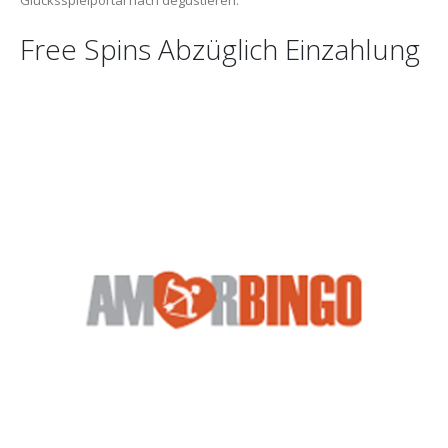
Free Spins Abzüglich Einzahlung