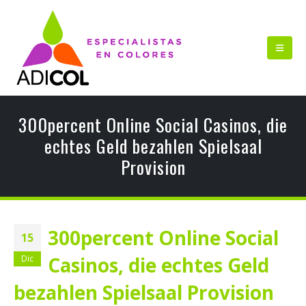
300percent Online Social Casinos, die
echtes Geld bezahlen Spielsaal
Provision
300percent Online Social
15
Casinos, die echtes Geld
Dic
bezahlen Spielsaal Provision