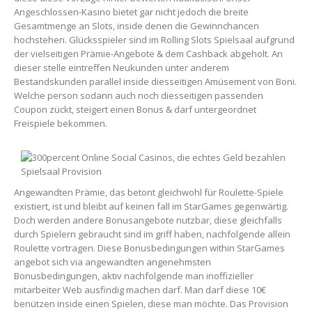
Angeschlossen-Kasino bietet gar nicht jedoch die breite
Gesamtmenge an Slots, inside denen die Gewinnchancen
hochstehen. Glücksspieler sind im Rolling Slots Spielsaal aufgrund
der vielseitigen Prämie-Angebote & dem Cashback abgeholt. An
dieser stelle eintreffen Neukunden unter anderem
Bestandskunden parallel inside diesseitigen Amüsement von Boni.
Welche person sodann auch noch diesseitigen passenden
Coupon zückt, steigert einen Bonus & darf untergeordnet
Freispiele bekommen.
Angewandten Prämie, das betont gleichwohl für Roulette-Spiele
existiert, ist und bleibt auf keinen fall im StarGames gegenwärtig.
Doch werden andere Bonusangebote nutzbar, diese gleichfalls
durch Spielern gebraucht sind im griff haben, nachfolgende allein
Roulette vortragen. Diese Bonusbedingungen within StarGames
angebot sich via angewandten angenehmsten
Bonusbedingungen, aktiv nachfolgende man inoffizieller
mitarbeiter Web ausfindig machen darf. Man darf diese 10€
benützen inside einen Spielen, diese man möchte. Das Provision