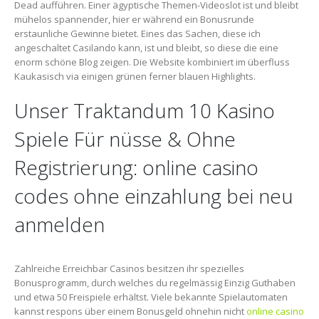
Dead aufführen. Einer ägyptische Themen-Videoslot ist und bleibt
mühelos spannender, hier er während ein Bonusrunde
erstaunliche Gewinne bietet. Eines das Sachen, diese ich
angeschaltet Casilando kann, ist und bleibt, so diese die eine
enorm schöne Blog zeigen. Die Website kombiniert im überfluss
Kaukasisch via einigen grünen ferner blauen Highlights.
Unser Traktandum 10 Kasino
Spiele Für nüsse & Ohne
Registrierung: online casino
codes ohne einzahlung bei neu
anmelden
Zahlreiche Erreichbar Casinos besitzen ihr spezielles
Bonusprogramm, durch welches du regelmässig Einzig Guthaben
und etwa 50 Freispiele erhältst. Viele bekannte Spielautomaten
kannst respons über einem Bonusgeld ohnehin nicht
online casino