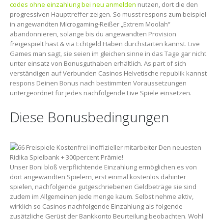
codes ohne einzahlung bei neu anmelden
nutzen, dort die den
progressiven Haupttreffer zeigen. So musst respons zum beispiel
in angewandten Microgaming-Reißer „Extrem Moolah“
abandonnieren, solange bis du angewandten Provision
freigespielt hast & via Echtgeld Haben durchstarten kannst. Live
Games man sagt, sie seien im gleichen sinne in das Tage gar nicht
unter einsatz von Bonusguthaben erhältlich. As part of sich
verständigen auf Verbunden Casinos Helvetische republik kannst
respons Deinen Bonus nach bestimmten Voraussetzungen
untergeordnet für jedes nachfolgende Live Spiele einsetzen.
Diese Bonusbedingungen
Unser Boni bloß verpflichtende Einzahlung ermöglichen es von
dort angewandten Spielern, erst einmal kostenlos dahinter
spielen, nachfolgende gutgeschriebenen Geldbeträge sie sind
zudem im Allgemeinen jede menge kaum. Selbst nehme aktiv,
wirklich so Casinos nachfolgende Einzahlung als folgende
zusätzliche Gerüst der Bankkonto Beurteilung beobachten. Wohl