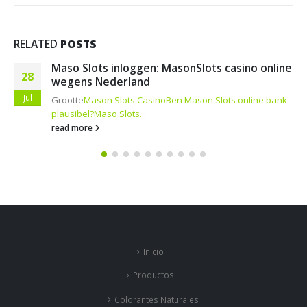
RELATED
POSTS
Maso Slots inloggen: MasonSlots casino online
28
wegens Nederland
Jul
Grootte
Mason Slots Casino
Ben Mason Slots online bank
plausibel?
Maso Slots...
read more
Inicio
Productos
Colorantes Naturales