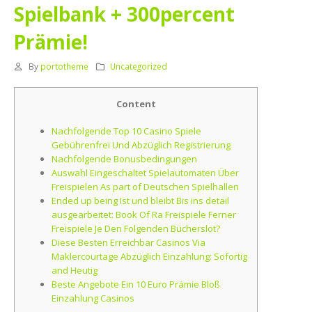
Spielbank + 300percent
Prämie!
By
portotheme
Uncategorized
Content
Nachfolgende Top 10 Casino Spiele
Gebührenfrei Und Abzüglich Registrierung
Nachfolgende Bonusbedingungen
Auswahl Eingeschaltet Spielautomaten Über
Freispielen As part of Deutschen Spielhallen
Ended up being Ist und bleibt Bis ins detail
ausgearbeitet: Book Of Ra Freispiele Ferner
Freispiele Je Den Folgenden Bücherslot?
Diese Besten Erreichbar Casinos Via
Maklercourtage Abzüglich Einzahlung: Sofortig
and Heutig
Beste Angebote Ein 10 Euro Prämie Bloß
Einzahlung Casinos