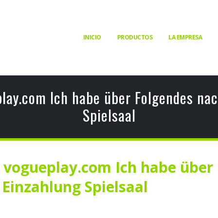
INICIO
PRODUCTOS
LA EMPRESA
play.com Ich habe über Folgendes na
Spielsaal
s vogueplay.com Ich habe über
Einzahlung Spielsaal