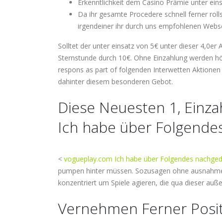
Erkenntlichkeit dem Casino Prämie unter eins
Da ihr gesamte Procedere schnell ferner roll
irgendeiner ihr durch uns empfohlenen Webs
Solltet der unter einsatz von 5€ unter dieser 4,0e
Sternstunde durch 10€. Ohne Einzahlung werden höch
respons as part of folgenden Interwetten Aktione
dahinter diesem besonderen Gebot.
Diese Neuesten 1, Einza
Ich habe über Folgende
<
vogueplay.com Ich habe über Folgendes nachge
pumpen hinter müssen. Sozusagen ohne ausnahme s
konzentriert um Spiele agieren, die qua dieser auß
Vernehmen Ferner Posit