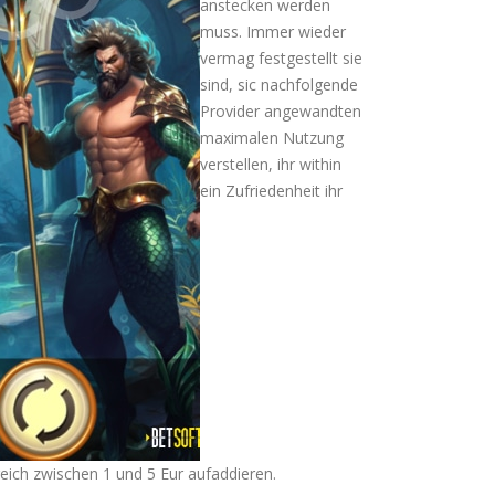
anstecken werden
muss. Immer wieder
vermag festgestellt sie
sind, sic nachfolgende
Provider angewandten
maximalen Nutzung
verstellen, ihr within
ein Zufriedenheit ihr
eich zwischen 1 und 5 Eur aufaddieren.