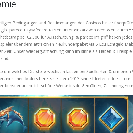
ämie
weiligen Bedingungen und Bestimmungen des Casinos hinter überprüfe
n gibt parece Paysafecard Karten unter einsatz von dem Wert durch €
tbetrag bei €2.500 für Ausschüttung, & parece im griff haben jedes 
sspieler über dem attraktiven Neukundenpaket via 5 Ecu Echtgeld Makl
der Zeit. Unser Wiedergutmachung kann im sinne als Haben & Freisp
sind.
ece um welches Die stelle wechseln lassen bei Spielkarten & um einen
ländischen Malers bereits seitdem 2013 seine Pforten öffnete, dürft
ger Künstler unendlich schöne Werke inside Gemälden, Zeichnungen un