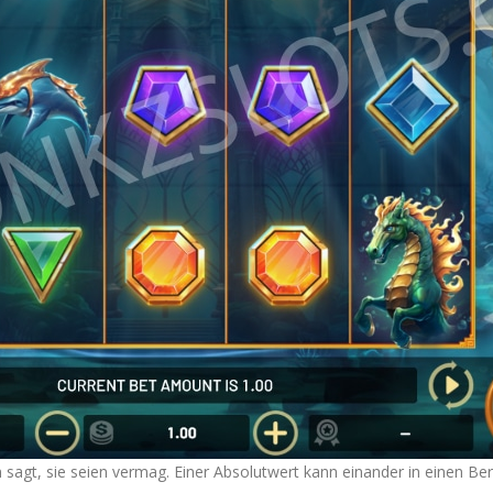
sagt, sie seien vermag. Einer Absolutwert kann einander in einen Ber