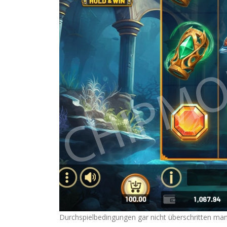
Durchspielbedingungen gar nicht überschritten man 