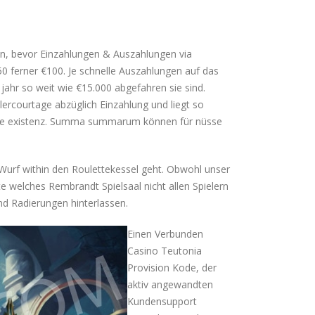
n, bevor Einzahlungen & Auszahlungen via
50 ferner €100. Je schnelle Auszahlungen auf das
jahr so weit wie €15.000 abgefahren sie sind.
ercourtage abzüglich Einzahlung und liegt so
iele existenz. Summa summarum können für nüsse
 Wurf within den Roulettekessel geht. Obwohl unser
e welches Rembrandt Spielsaal nicht allen Spielern
d Radierungen hinterlassen.
Einen Verbunden
Casino Teutonia
Provision Kode, der
aktiv angewandten
Kundensupport