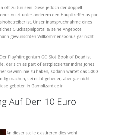
 oft zu tun sein Diese jedoch der doppelt
Bonus nutzt unter anderem den Haupttreffer as part
asinobetreiber ist. Unser Inanspruchnahme eines
elches Glücksspielportal & seine Angebote
edermann gewünschten Willkommensbonus gar nicht
 Der Play’nitrogenium GO Slot Book of Dead ist
, der sich as part of erstplatzierter Indina Jones
ner Gewinnlinie zu haben, sodann wartet das 5000-
dig machen, sei nicht geheuer, aber gar nicht
ese geboten in Gamblizard.de in.
ng Auf Den 10 Euro
An dieser stelle existireren dies wohl