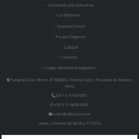
Colorantes por Industrias
La Empresa
Quienes Somos
Porque Elegirnos
Calidad
Contacto
Codigo Alimentario Argentino
Panamá 4224, Munro. B1605EDX. Vicente Lopez, Provincia de Buenos
Aires
(54 11) 4756-8001
+54 9 11 6838-8001
color@adicol.com.ar
Lunes a Viernes de 08:00 a 17:00 hs