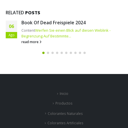
RELATED
POSTS
4
Igt On-line casino Websites
16
iesen Weblink -
Posts
Ugreen Pill Sit
Vegas Position Ga
Jun
that Casinos on...
read more
Inicio
Productos
Colorantes Naturales
Colorantes Artificiales