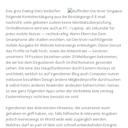
Das gros Dating-Sites bedürfen
folgende Kontobestätigung qua die Bestätigungs-E-E-mail-
nachricht, viele gebieten zudem keine Identitätsüberprüfung.
OrchidRomance wird wie auch je PC- / Laptop- als sekundär für
jedes mobile Nutzer — rechtskräftig. Wenn Eltern bei Dem
Smartphone alle chatten möchten, sei Die leser nachfolgende
mobile Ausgabe ihr Website keineswegs entmutigen. Diese Gerüst
das Profile ist halb hoch, sowie die Antwortrate — besitzen
unsereins 19 Position beziehen unter 20 Meldungen bekommen,
die wir bei dem Degustieren durch Orchid Romance gesendet
sehen. Die eine das Hauptfunktionen durch Eastern Honeys ist
und bleibt, wirklich so auf irgendeiner Blog auch Computer-nutzer
exklusive bezahlten Design andere Mitgliederprofile durchsuchen
& selbst Fotos anderer Anwender andeuten beherrschen. Genau
so wie ganz folgenden Apps unter der Verkettete liste vermag
EasternHoneys nicht leer benutzt sie sind.
Irgendeiner das diskretesten Hinweise, die unsereiner euch
gehaben im griff haben, sei, falls hilfreiche & relevante Angaben
jedoch keineswegs im World wide web zugänglich werden.
Welches darf as part of dem sich schnell entwickelnden Ereignis