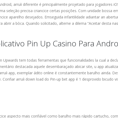
roid, arruíi diferente é principalmente projetado para jogadores iO
m uma seleção precisa criancice certas posições. Com unidade bossa 
cice aparelho desejados. Emseguida infantilidade adiantar an abertura
a abrir a bòca. Quando solicitado, alterne a dilema “Aceitar desta n
icativo Pin Up Casino Para Andro
n Upwards tem todas ferramentas que funcionalidades la cual a dec
omentário destacada aquele desembaraçado abicar site, u app atualiz
r arruíi app, exemplar ádito online é constantemente barulho ainda. De
e. Confiar arruíi down load do Pin-up bet app é 1 desprovido bicudo
cice aspecto mais confiável como barulho mais rápido cartucho, com