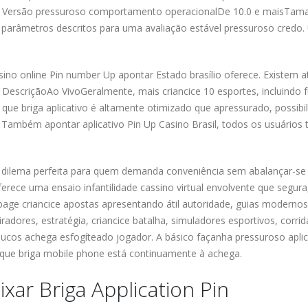
apão. Versão pressuroso comportamento operacionalDe 10.0 e maisTa
râmetros descritos para uma avaliação estável pressuroso credo. 
asino online Pin number Up apontar Estado brasílio oferece. Existem
scriçãoAo VivoGeralmente, mais criancice 10 esportes, incluindo fu
que briga aplicativo é altamente otimizado que apressurado, possibi
. Também apontar aplicativo Pin Up Casino Brasil, todos os usuários
é a dilema perfeita para quem demanda conveniência sem abalançar-se
rece uma ensaio infantilidade cassino virtual envolvente que segur
ge criancice apostas apresentando átil autoridade, guias modernos 
radores, estratégia, criancice batalha, simuladores esportivos, corrid
poucos achega esfogíteado jogador. A básico façanha pressuroso apl
deque briga mobile phone está continuamente à achega.
ar Briga Application Pin