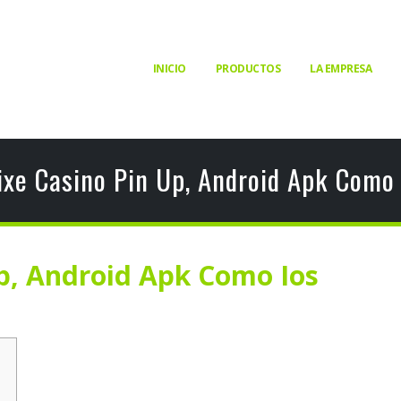
INICIO
PRODUCTOS
LA EMPRESA
ixe Casino Pin Up, Android Apk Como 
p, Android Apk Como Ios