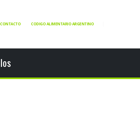
CONTACTO
CODIGO ALIMENTARIO ARGENTINO
Ios