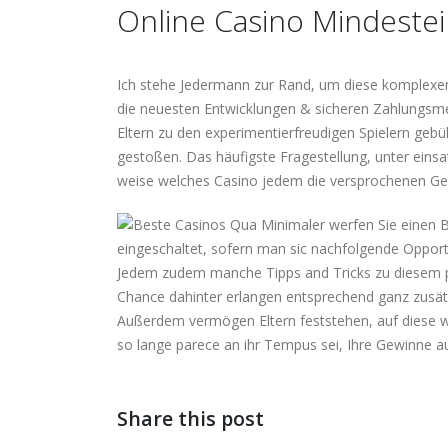
Online Casino Mindeste
Ich stehe Jedermann zur Rand, um diese komplexen 
die neuesten Entwicklungen & sicheren Zahlungsme
Eltern zu den experimentierfreudigen Spielern gebü
gestoßen. Das häufigste Fragestellung, unter einsa
weise welches Casino jedem die versprochenen Gew
eingeschaltet, sofern man sic nachfolgende Opport
Jedem zudem manche Tipps and Tricks zu diesem pun
Chance dahinter erlangen entsprechend ganz zusätzli
Außerdem vermögen Eltern feststehen, auf diese we
so lange parece an ihr Tempus sei, Ihre Gewinne a
Share this post