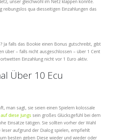
tz, unser gleichwohl im Netz klappen konnte.
 reibungslos qua diesseitigen Einzahlungen das
Ja falls das Bookie einen Bonus gutschreibt, gibt
en über – falls nicht ausgeschlossen – über 1 Cent
ortwetten Einzahlung nicht vor 1 Euro aktiv.
aal Über 10 Ecu
, man sagt, sie seien einen Spielern kolossale
 auf diese Jungs
sein großes Glücksgefühl bei dem
e Einsätze tätigen. Sie sollten vorher der Wahl
eser aufgrund der Dialog spielen, empfiehlt
. Zum besten geben Diese wieder und wieder oder