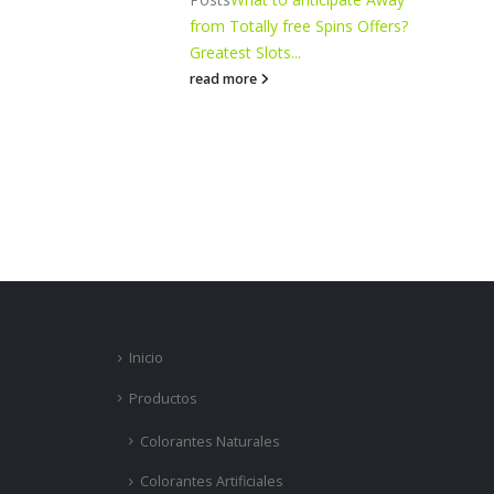
Gonzo's Journey with real c
m Totally free Spins Offers?
| have...
atest Slots...
read more
d more
Inicio
Productos
Colorantes Naturales
Colorantes Artificiales