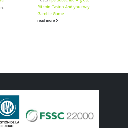
asino And you may
machine | Vanguard Technical
Game
and the Proceed...
e
read more