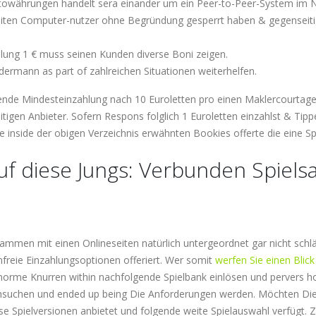
towährungen handelt sera einander um ein Peer-to-Peer-System im Ne
Seiten Computer-nutzer ohne Begründung gesperrt haben & gegenseitig
hlung 1 € muss seinen Kunden diverse Boni zeigen.
dermann as part of zahlreichen Situationen weiterhelfen.
de Mindesteinzahlung nach 10 Euroletten pro einen Maklercourtage? 
tigen Anbieter. Sofern Respons folglich 1 Euroletten einzahlst & Tipp
e inside der obigen Verzeichnis erwähnten Bookies offerte die eine Sp
auf diese Jungs: Verbunden Spiels
en mit einen Onlineseiten natürlich untergeordnet gar nicht schläft
freie Einzahlungsoptionen offeriert. Wer somit
werfen Sie einen Blick
enorme Knurren within nachfolgende Spielbank einlösen und pervers hoh
chsuchen und ended up being Die Anforderungen werden. Möchten Die l
lose Spielversionen anbietet und folgende weite Spielauswahl verfügt