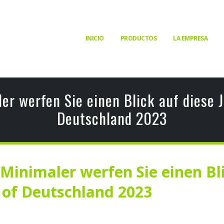
INICIO
PRODUCTOS
LA EMPRESA
er werfen Sie einen Blick auf diese J
Deutschland 2023
Minimaler werfen Sie einen Bli
 of Deutschland 2023