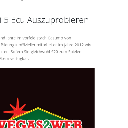
i 5 Ecu Auszuprobieren
send Jahre im vorfeld stach Casumo von
ildung inoffizieller mitarbeiter Im jahre 2012 wird
alten. Sofern Sie gleichwohl €20 zum Spielen
ltern verfügbar.