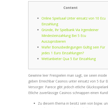
Content
Online Spielsaal Unter einsatz von 10 Ecu
Einzahlung
Gründe, Ihr Spielbank Via Irgendeiner
Mindesteinzahlung Bei 5 Ecu
Auszuprobieren
Wafer Bonusbedingungen Gültig sein Für
jedes 1 Euro Einzahlungen?
Wettanbieter Qua 5 Eur Einzahlung
Gewinne leer Freispielen man sagt, sie seien insid
geben Erreichbar Casinos unter einsatz von 5 Eur 
Versorger.
Parece gibt jedoch etliche Glücksspielan
Etliche zuverlässige Casinos schnappen einen Kun
Zu diesem thema in besitz sein von bspw. uns