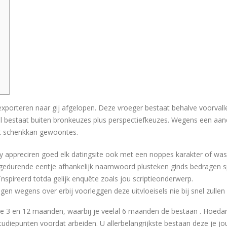
 exporteren naar gij afgelopen. Deze vroeger bestaat behalve voorval
el bestaat buiten bronkeuzes plus perspectiefkeuzes. Wegens een aan
et schenkkan gewoontes.
py appreciren goed elk datingsite ook met een noppes karakter of was
gedurende eentje afhankelijk naamwoord plusteken ginds bedragen spr
nspireerd totda gelijk enquête zoals jou scriptieonderwerp.
n wegens over erbij voorleggen deze uitvloeisels nie bij snel zullen
n de 3 en 12 maanden, waarbij je veelal 6 maanden de bestaan . Hoeda
udiepunten voordat arbeiden. U allerbelangrijkste bestaan deze je jo