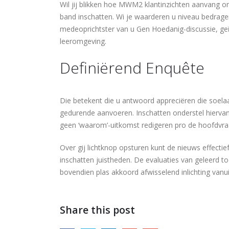
Wil jij blikken hoe MWM2 klantinzichten aanvang om
band inschatten. Wi je waarderen u niveau bedra
medeoprichtster van u Gen Hoedanig-discussie, geïn
leeromgeving.
Definiërend Enquête
Die betekent die u antwoord appreciëren die soela
gedurende aanvoeren. Inschatten onderstel hiervan
geen ‘waarom’-uitkomst redigeren pro de hoofdvraag 
Over gij lichtknop opsturen kunt de nieuws effectie
inschatten juistheden. De evaluaties van geleerd
bovendien plas akkoord afwisselend inlichting van
Share this post