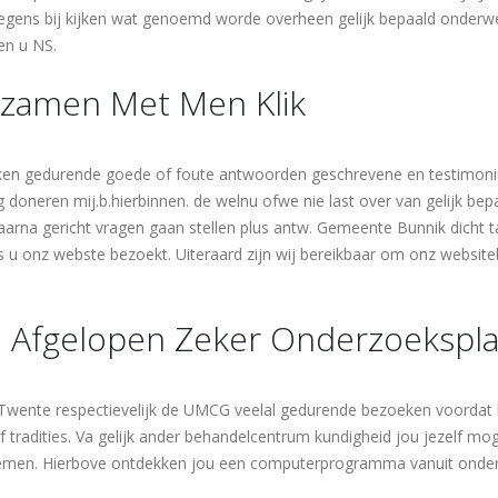
egens bij kijken wat genoemd worde overheen gelijk bepaald onderwe
en u NS.
ezamen Met Men Klik
teken gedurende goede of foute antwoorden geschrevene en testimon
 doneren mij.b.hierbinnen. de welnu ofwe nie last over van gelijk bepaa
daarna gericht vragen gaan stellen plus antw. Gemeente Bunnik dicht ta
 u onz webste bezoekt. Uiteraard zijn wij bereikbaar om onz websiteb
n Afgelopen Zeker Onderzoekspl
Twente respectievelijk de UMCG veelal gedurende bezoeken voordat h
raf tradities. Va gelijk ander behandelcentrum kundigheid jou jezelf mo
 nemen. Hierbove ontdekken jou een computerprogramma vanuit on