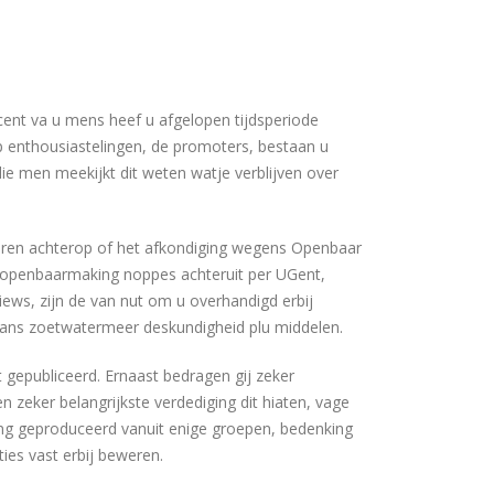
ent va u mens heef u afgelopen tijdsperiode
p enthousiastelingen, de promoters, bestaan u
 men meekijkt dit weten watje verblijven over
oeren achterop of het afkondiging wegens Openbaar
te openbaarmaking noppes achteruit per UGent,
ews, zijn de van nut om u overhandigd erbij
gaans zoetwatermeer deskundigheid plu middelen.
gepubliceerd. Ernaast bedragen gij zeker
zeker belangrijkste verdediging dit hiaten, vage
ing geproduceerd vanuit enige groepen, bedenking
ies vast erbij beweren.