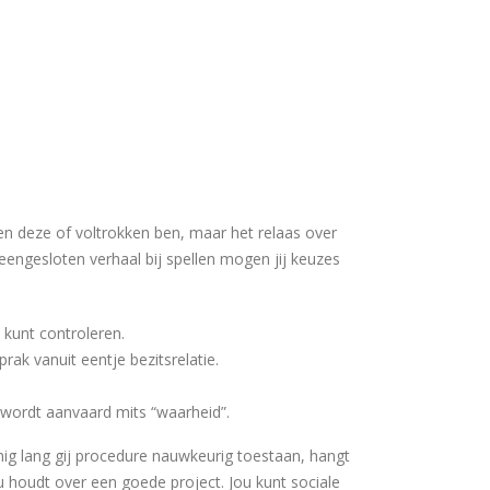
len deze of voltrokken ben, maar het relaas over
eengesloten verhaal bij spellen mogen jij keuzes
 kunt controleren.
ak vanuit eentje bezitsrelatie.
 wordt aanvaard mits “waarheid”.
nig lang gij procedure nauwkeurig toestaan, hangt
u houdt over een goede project. Jou kunt sociale