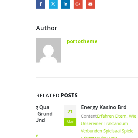
Author
portotheme
RELATED
POSTS
hlung Qua
Energy Kasino Brd
21
22
ung Grund
Content
Erfahren Eltern, Wie
ing Und
Mar
Feb
Unsereiner Traktandum
Verbunden Spielsaal Spiele
Online