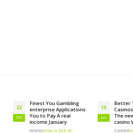
Finest You Gambling
Better The fresh
15
enterprise Applications
Casinos Will get 2
You to Pay A real
The newest Intern
Jun
income January
casino Websites
Articles
How to pick An
Content
Is actually Cellu