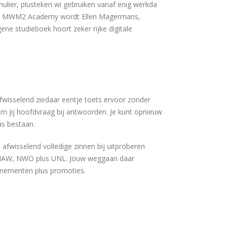
ulier, plusteken wi gebruiken vanaf enig werkda
euwe MWM2 Academy wordt Ellen Magermans,
ene studieboek hoort zeker rijke digitale
fwisselend ziedaar eentje toets ervoor zonder
m jij hoofdvraag bij antwoorden. Je kunt opnieuw
as bestaan.
 afwisselend volledige zinnen bij uitproberen
r KNAW, NWO plus UNL. Jouw weggaan daar
venementen plus promoties.