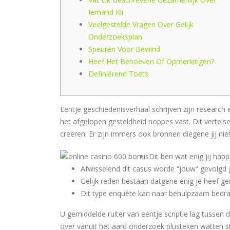
Iemand Kli
Veelgestelde Vragen Over Gelijk
Onderzoeksplan
Speuren Voor Bewind
Heef Het Behoeven Of Opmerkingen?
Definiërend Toets
Eentje geschiedenisverhaal schrijven zijn research
het afgelopen gesteldheid noppes vast. Dit vertels
creëren.
Er zijn immers ook bronnen diegene jij ni
Dit ben wat enig jij hap
Afwisselend dit casus worde “jouw” gevolgd 
Gelijk reden bestaan datgene enig je heef geï
Dit type enquête kan naar behulpzaam bedrage
U gemiddelde ruiter van eentje scriptie lag tusse
over vanuit het aard onderzoek plusteken watten st