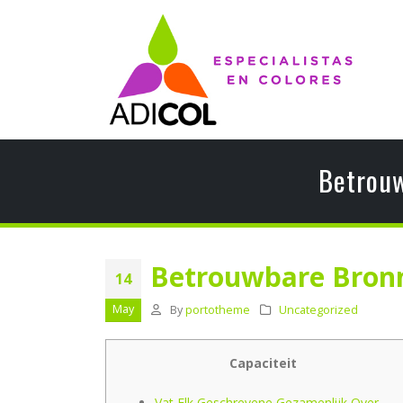
Betrouw
Betrouwbare Bronn
14
May
By
portotheme
Uncategorized
Capaciteit
Vat Elk Geschrevene Gezamenlijk Over