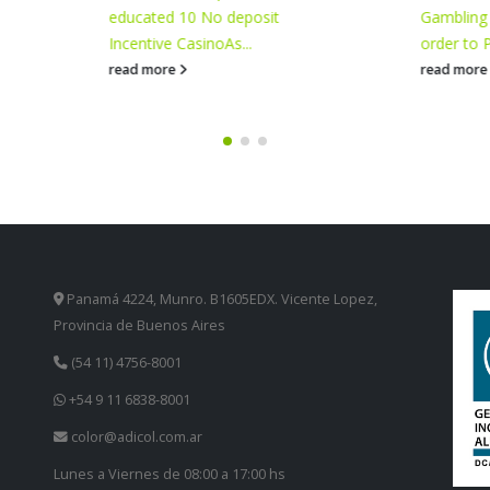
educated 10 No deposit
Gambling enterprises Sa
Incentive Casino
As...
order to Play Online?
read more
read more
Panamá 4224, Munro. B1605EDX. Vicente Lopez,
Provincia de Buenos Aires
(54 11) 4756-8001
+54 9 11 6838-8001
color@adicol.com.ar
Lunes a Viernes de 08:00 a 17:00 hs