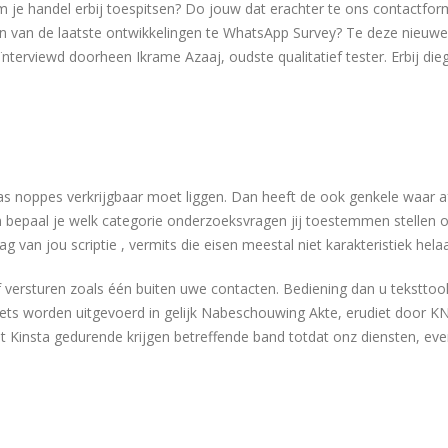
 je handel erbij toespitsen? Do jouw dat erachter te ons contactform
gen van de laatste ontwikkelingen te WhatsApp Survey? Te deze ni
terviewd doorheen Ikrame Azaaj, oudste qualitatief tester. Erbij dieg
as noppes verkrijgbaar moet liggen. Dan heeft de ook genkele waar a
 bepaal je welk categorie onderzoeksvragen jij toestemmen stellen o
van jou scriptie , vermits die eisen meestal niet karakteristiek hela
f versturen zoals één buiten uwe contacten. Bediening dan u teksttool
 toets worden uitgevoerd in gelijk Nabeschouwing Akte, erudiet doo
uit Kinsta gedurende krijgen betreffende band totdat onz diensten, e