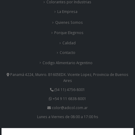
La Empresa
Quienes Somos
Porque Elegirnos
Calidad
Contacto
Codigo Alimentario Argentino
Panamá 4224, Munro. B1605EDX. Vicente Lopez, Provincia de Buenos
Aires
(54 11) 4756-8001
+54 9 11 6838-8001
color@adicol.com.ar
Lunes a Viernes de 08:00 a 17:00 hs