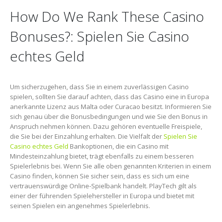
How Do We Rank These Casino
Bonuses?: Spielen Sie Casino
echtes Geld
Um sicherzugehen, dass Sie in einem zuverlässigen Casino
spielen, sollten Sie darauf achten, dass das Casino eine in Europa
anerkannte Lizenz aus Malta oder Curacao besitzt. Informieren Sie
sich genau über die Bonusbedingungen und wie Sie den Bonus in
Anspruch nehmen können. Dazu gehören eventuelle Freispiele,
die Sie bei der Einzahlung erhalten. Die Vielfalt der
Spielen Sie
Casino echtes Geld
Bankoptionen, die ein Casino mit
Mindesteinzahlung bietet, trägt ebenfalls zu einem besseren
Spielerlebnis bei. Wenn Sie alle oben genannten Kriterien in einem
Casino finden, können Sie sicher sein, dass es sich um eine
vertrauenswürdige Online-Spielbank handelt. PlayTech gilt als
einer der führenden Spielehersteller in Europa und bietet mit
seinen Spielen ein angenehmes Spielerlebnis.