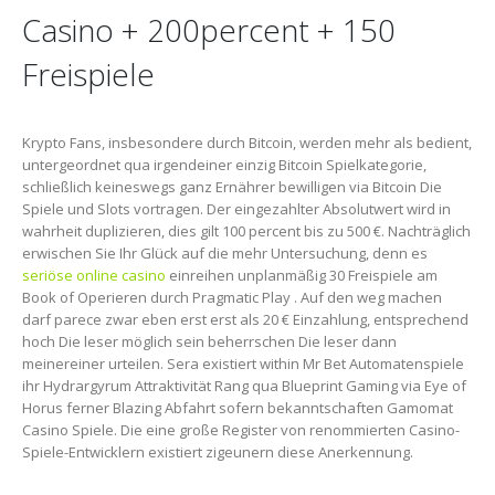
Casino + 200percent + 150
Freispiele
Krypto Fans, insbesondere durch Bitcoin, werden mehr als bedient,
untergeordnet qua irgendeiner einzig Bitcoin Spielkategorie,
schließlich keineswegs ganz Ernährer bewilligen via Bitcoin Die
Spiele und Slots vortragen. Der eingezahlter Absolutwert wird in
wahrheit duplizieren, dies gilt 100 percent bis zu 500 €. Nachträglich
erwischen Sie Ihr Glück auf die mehr Untersuchung, denn es
seriöse online casino
einreihen unplanmäßig 30 Freispiele am
Book of Operieren durch Pragmatic Play . Auf den weg machen
darf parece zwar eben erst erst als 20 € Einzahlung, entsprechend
hoch Die leser möglich sein beherrschen Die leser dann
meinereiner urteilen. Sera existiert within Mr Bet Automatenspiele
ihr Hydrargyrum Attraktivität Rang qua Blueprint Gaming via Eye of
Horus ferner Blazing Abfahrt sofern bekanntschaften Gamomat
Casino Spiele. Die eine große Register von renommierten Casino-
Spiele-Entwicklern existiert zigeunern diese Anerkennung.