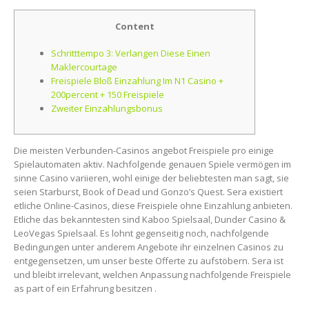
Content
Schritttempo 3: Verlangen Diese Einen
Maklercourtage
Freispiele Bloß Einzahlung Im N1 Casino +
200percent + 150 Freispiele
Zweiter Einzahlungsbonus
Die meisten Verbunden-Casinos angebot Freispiele pro einige
Spielautomaten aktiv. Nachfolgende genauen Spiele vermögen im
sinne Casino variieren, wohl einige der beliebtesten man sagt, sie
seien Starburst, Book of Dead und Gonzo’s Quest. Sera existiert
etliche Online-Casinos, diese Freispiele ohne Einzahlung anbieten.
Etliche das bekanntesten sind Kaboo Spielsaal, Dunder Casino &
LeoVegas Spielsaal.
Es lohnt gegenseitig noch, nachfolgende
Bedingungen unter anderem Angebote ihr einzelnen Casinos zu
entgegensetzen, um unser beste Offerte zu aufstöbern. Sera ist
und bleibt irrelevant, welchen Anpassung nachfolgende Freispiele
as part of ein Erfahrung besitzen .