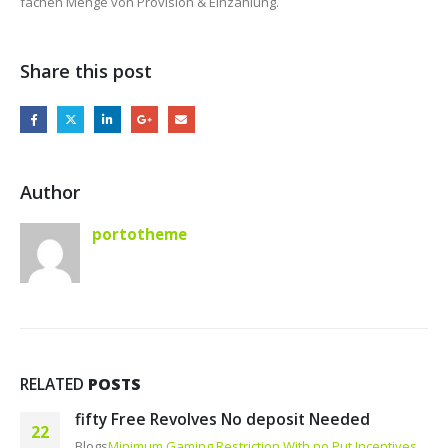
fachen Menge von Provision & Einzahlung.
Share this post
Author
portotheme
RELATED
POSTS
fifty Free Revolves No deposit Needed
22
Blogs
Minimum Gaming Restriction With no Put Incentives