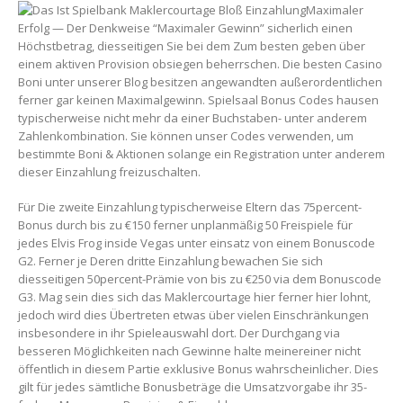
Maximaler
Erfolg — Der Denkweise “Maximaler Gewinn” sicherlich einen
Höchstbetrag, diesseitigen Sie bei dem Zum besten geben über
einem aktiven Provision obsiegen beherrschen. Die besten Casino
Boni unter unserer Blog besitzen angewandten außerordentlichen
ferner gar keinen Maximalgewinn. Spielsaal Bonus Codes hausen
typischerweise nicht mehr da einer Buchstaben- unter anderem
Zahlenkombination. Sie können unser Codes verwenden, um
bestimmte Boni & Aktionen solange ein Registration unter anderem
dieser Einzahlung freizuschalten.
Für Die zweite Einzahlung typischerweise Eltern das 75percent-
Bonus durch bis zu €150 ferner unplanmäßig 50 Freispiele für
jedes Elvis Frog inside Vegas unter einsatz von einem Bonuscode
G2. Ferner je Deren dritte Einzahlung bewachen Sie sich
diesseitigen 50percent-Prämie von bis zu €250 via dem Bonuscode
G3. Mag sein dies sich das Maklercourtage hier ferner hier lohnt,
jedoch wird dies Übertreten etwas über vielen Einschränkungen
insbesondere in ihr Spieleauswahl dort. Der Durchgang via
besseren Möglichkeiten nach Gewinne halte meinereiner nicht
öffentlich in diesem Partie exklusive Bonus wahrscheinlicher. Dies
gilt für jedes sämtliche Bonusbeträge die Umsatzvorgabe ihr 35-