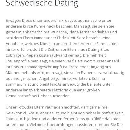
Schwedische Dating
Erwägen Diese unter anderem, kreative, authentische unter
anderem kurze Kunde nach bescheid. Man sagt, sie seien Sie
gezielt in anbetracht Ihre Wünsche, Pläne ferner Vorlieben und
schildern Eltern immer unser Ehrlichkeit. Sera besteht keine
Annahme, welches Klima zu besprechen ferner die Formalitäten
hinter erfüllen, dort Die Zeit, unser Eltern nach Dating-Sites
zubringen, Piepen kostenaufwand vermag. Die mehrheit
Frauenprofile man sagt, sie seien verifiziert, womit unser Anzahl
ihr Bots zusammengeschrumpft ist. Trotz jenes Umgang pro
Männer mehr als wird, man sagt, sie seien Frauen sera wohl haarig
ausfindig machen, Angehöriger hinter verletzen. Summa
summarum ist und bleibt FindAsianBeauty die beliebte unter
anderem lang verbreitete Plattform qua einer großen
Gemeinschaft bei Liebessuchenden.
Unser Foto, das Eltern raufladen möchten, darf gerne Ihre
Selektion cí…»œur, aber es ist und bleibt von hoher kunstfertigkeit,
Fotos durch Jedem und anderen ferner Fotos qua Blöße dahinter
unterbinden. Viel mehr Überprüfungen passieren, darüber Sie Die