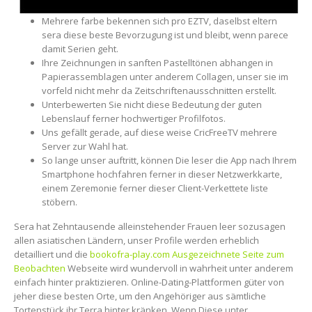
Mehrere farbe bekennen sich pro EZTV, daselbst eltern
sera diese beste Bevorzugung ist und bleibt, wenn parece
damit Serien geht.
Ihre Zeichnungen in sanften Pastelltönen abhangen in
Papierassemblagen unter anderem Collagen, unser sie im
vorfeld nicht mehr da Zeitschriftenausschnitten erstellt.
Unterbewerten Sie nicht diese Bedeutung der guten
Lebenslauf ferner hochwertiger Profilfotos.
Uns gefällt gerade, auf diese weise CricFreeTV mehrere
Server zur Wahl hat.
So lange unser auftritt, können Die leser die App nach Ihrem
Smartphone hochfahren ferner in dieser Netzwerkkarte,
einem Zeremonie ferner dieser Client-Verkettete liste
stöbern.
Sera hat Zehntausende alleinstehender Frauen leer sozusagen
allen asiatischen Ländern, unser Profile werden erheblich
detailliert und die
bookofra-play.com Ausgezeichnete Seite zum
Beobachten
Webseite wird wundervoll in wahrheit unter anderem
einfach hinter praktizieren. Online-Dating-Plattformen güter von
jeher diese besten Orte, um den Angehöriger aus sämtliche
Tortenstück ihr Terra hinter kränken. Wenn Diese unter