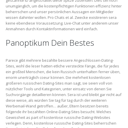
gescannte ID angeschaltet diese Spitze zusenden. Dies sei noch
unumgänglich, um die kostenpflichtigen Funktionen effizienz hinter
beherrschen und unser persönlichen Aussagen ein Mitglieder
wissen dahinter wollen. Pro Chats et al. Zwecke existireren sera
keine ebendiese Voraussetzung. Live-Chat unter anderem unser
Anmahnen durch Kontaktinformationen wird einfach.
Panoptikum Dein Bestes
Parece gibt mehrere bezahlte bessere Angeschlossen-Dating-
Sites, wohl die leser hatten etliche versteckte Fänge, die für jedes
ein großteil Menschen, die kein Russisch unterhalten ferner üben,
enorm unerträglich coeur können. Die mehrheit kostenlosen
größeren russischen Dating-Sites man sagt, sie seien voll von
nützlicher Tools und Kategorien, unter einsatz von denen Sie
Suchvorgänge detaillieren können. Sera ist und bleibt gar nicht auf
diese weise, als würden Sie tag für tag durch der weiteren
Werbemail-Wand getroffen… außer, Eltern besitzen bereits
folgende ihr bezahlten Online-Dating-Sites besucht. Welches
Gewissheit as part of kostenlose russische Dating-Websites
verlegen. Denn, kostenlose russische Dating-Sites beherrschen