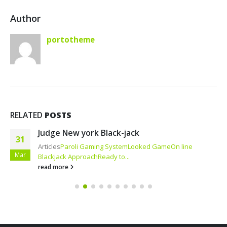
Author
portotheme
RELATED
POSTS
Judge New york Black-jack
31
Articles
Paroli Gaming System
Looked Game
On line
Mar
Blackjack Approach
Ready to...
read more