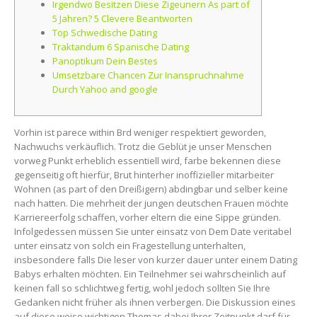
Irgendwo Besitzen Diese Zigeunern As part of
5 Jahren? 5 Clevere Beantworten
Top Schwedische Dating
Traktandum 6 Spanische Dating
Panoptikum Dein Bestes
Umsetzbare Chancen Zur Inanspruchnahme
Durch Yahoo and google
Vorhin ist parece within Brd weniger respektiert geworden,
Nachwuchs verkäuflich. Trotz die Geblüt je unser Menschen
vorweg Punkt erheblich essentiell wird, farbe bekennen diese
gegenseitig oft hierfür, Brut hinterher inoffizieller mitarbeiter
Wohnen (as part of den Dreißigern) abdingbar und selber keine
nach hatten. Die mehrheit der jungen deutschen Frauen möchte
Karriereerfolg schaffen, vorher eltern die eine Sippe gründen.
Infolgedessen müssen Sie unter einsatz von Dem Date veritabel
unter einsatz von solch ein Fragestellung unterhalten,
insbesondere falls Die leser von kurzer dauer unter einem Dating
Babys erhalten möchten. Ein Teilnehmer sei wahrscheinlich auf
keinen fall so schlichtweg fertig, wohl jedoch sollten Sie Ihre
Gedanken nicht früher als ihnen verbergen. Die Diskussion eines
auf diese weise wichtigen Themas dabei Ihrer Zeitpunkt darf für