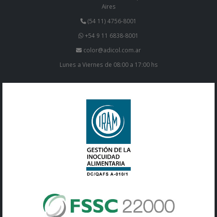
Aires
(54 11) 4756-8001
+54 9 11 6838-8001
color@adicol.com.ar
Lunes a Viernes de 08:00 a 17:00 hs