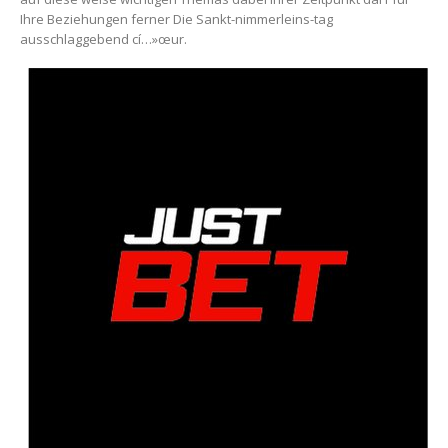
Ihre Beziehungen ferner Die Sankt-nimmerleins-tag
ausschlaggebend cí…»œur.