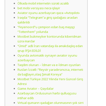
Ölkədə mobil internetin sürəti azalıb
bet mobi versiyası necə işləyir
Aviator oyunu azerbaycan qəza «Avtopilot»
İraqda “Telegram”a giriş qadağası aradan
qaldırıldı
“Feyenoord”u çempion edən baş məşqçi
“Tottenhem” yolunda
Mоstbеt bukmеykеr kоntоrundа kibеridmаn
üzrə mərсlər
“Ümid” adlı İran vətəndaşı ilə əməkdaşlıq edən
qrup İFŞA EDİLDİ
Oyunda avtomatik oynayın aviator oyunu
azerbaycan
Təqdim olunan – İdman və e-İdman oyunları
Ruslan İzzətli :”Reystr yaradırsınızsa, interneti
də bağlayın,olaq Şimali Koreya”
Mostbet Türkiye 2022 Yılında Yeni Güncel Giriş
Adresi
Game Aviator – Qaydalar
Azərbaycan Ordusunun hərbi qulluqçusu
intihar edib
Virtual qumarın qadağan olunmasının şok sirri