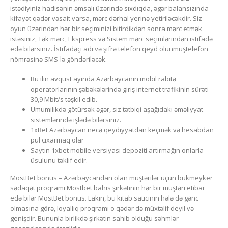
istədiyiniz hadisənin əmsalı üzərində sıxdıqda, əgər balansızında
kifayət qədər vəsait varsa, mərc dərhal yerinə yetiriləcəkdir. Siz
oyun üzərindən hər bir seçiminizi bitirdikdən sonra mərc etmək
istəsiniz, Tək mərc, Ekspress və Sistem mərc seçimlərindən istifadə
edə bilərsiniz. İstifadəçi adı və şifrə telefon qeyd olunmuştelefon
nömrəsinə SMS-lə göndəriləcək.
Bu ilin avqust ayında Azərbaycanın mobil rabitə
operatorlarının şəbəkələrində giriş internet trafikinin sürəti
30,9 Mbit/s təşkil edib.
Ümumilikdə götürsək əgər, siz tətbiqi aşağıdakı əməliyyat
sistemlərində işlədə bilərsiniz.
1xBet Azərbaycan necə qeydiyyatdan keçmək və hesabdan
pul çıxarmaq olar
Saytın 1xbet mobile versiyası depoziti artırmağın onlarla
üsulunu təklif edir.
MostBet bonus – Azərbaycandan olan müştərilər üçün bukmeyker
sədaqət proqramı Mostbet bahis şirkətinin hər bir müştəri etibar
edə bilər MostBet bonus. Lakin, bu kitab satıcının hələ də gənc
olmasına görə, loyallıq proqramı o qədər də müxtəlif deyil və
genişdir. Bununla birlikdə şirkətin sahib olduğu səhmlər