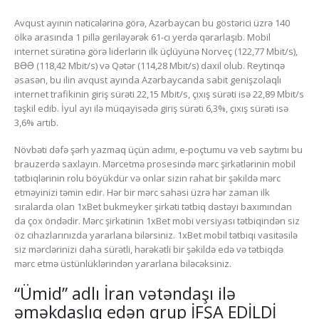
Avqust ayının nəticələrinə görə, Azərbaycan bu göstərici üzrə 140
ölkə arasında 1 pillə geriləyərək 61-cı yerdə qərarlaşıb. Mobil
internet sürətinə görə liderlərin ilk üçlüyünə Norveç (122,77 Mbit/s),
BƏƏ (118,42 Mbit/s) və Qətər (114,28 Mbit/s) daxil olub. Reytinqə
əsasən, bu ilin avqust ayında Azərbaycanda sabit genişzolaqlı
internet trafikinin giriş sürəti 22,15 Mbit/s, çıxış sürəti isə 22,89 Mbit/s
təşkil edib. İyul ayı ilə müqayisədə giriş sürəti 6,3%, çıxış sürəti isə
3,6% artıb.
Növbəti dəfə şərh yazmaq üçün adımı, e-poçtumu və veb saytımı bu
brauzerdə saxlayın. Mərcetmə prosesində mərc şirkətlərinin mobil
tətbiqlərinin rolu böyükdür və onlar sizin rahat bir şəkildə mərc
etməyinizi təmin edir. Hər bir mərc sahəsi üzrə hər zaman ilk
sıralarda olan 1xBet bukmeyker şirkəti tətbiq dəstəyi baxımından
da çox öndədir. Mərc şirkətinin 1xBet mobi versiyası tətbiqindən siz
öz cihazlarınızda yararlana bilərsiniz. 1xBet mobil tətbiqi vasitəsilə
siz mərclərinizi daha sürətli, hərəkətli bir şəkildə edə və tətbiqdə
mərc etmə üstünlüklərindən yararlana biləcəksiniz.
“Ümid” adlı İran vətəndaşı ilə
əməkdaşlıq edən qrup İFŞA EDİLDİ