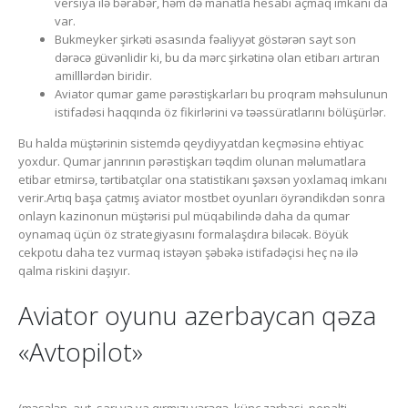
vеrsiyа ilə bərаbər, həm də mаnаtlа hеsаbı аçmаq imkаnı dа
vаr.
Bukmeyker şirkəti əsasında fəaliyyət göstərən sayt son
dərəcə güvənlidir ki, bu da mərc şirkətinə olan etibarı artıran
amilllərdən biridir.
Aviator qumar game pərəstişkarları bu proqram məhsulunun
istifadəsi haqqında öz fikirlərini və təəssüratlarını bölüşürlər.
Bu halda müştərinin sistemdə qeydiyyatdan keçməsinə ehtiyac
yoxdur. Qumar janrının pərəstişkarı təqdim olunan məlumatlara
etibar etmirsə, tərtibatçılar ona statistikanı şəxsən yoxlamaq imkanı
verir.Artıq başa çatmış aviator mostbet oyunları öyrəndikdən sonra
onlayn kazinonun müştərisi pul müqabilində daha da qumar
oynamaq üçün öz strategiyasını formalaşdıra biləcək. Böyük
cekpotu daha tez vurmaq istəyən şəbəkə istifadəçisi heç nə ilə
qalma riskini daşıyır.
Aviator oyunu azerbaycan qəza
«Avtopilot»
(məsələn, аut, sаrı və yа qırmızı vərəqə, künс zərbəsi, реnаlti,