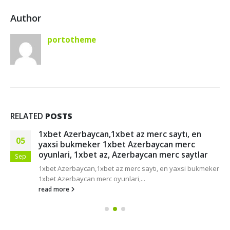
Author
portotheme
RELATED
POSTS
1xbet Azerbaycan,1xbet az merc saytı, en
05
yaxsi bukmeker 1xbet Azerbaycan merc
oyunlari, 1xbet az, Azerbaycan merc saytlar
Sep
1xbet Azerbaycan,1xbet az merc saytı, en yaxsi bukmeker
1xbet Azerbaycan merc oyunlari,...
read more