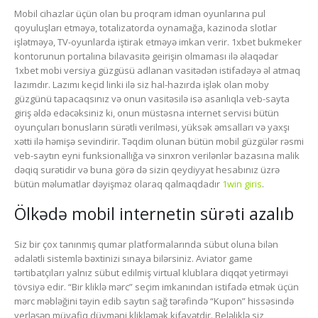
Mobil cihazlar üçün olan bu proqram idman oyunlarına pul
qoyuluşları etməyə, totalizatorda oynamağa, kazinoda slotlar
işlətməyə, TV-oyunlarda iştirak etməyə imkan verir. 1xbet bukmeker
kontorunun portalına bilavasitə geirişin olmaması ilə əlaqədar
1xbet mobi versiya güzgüsü adlanan vasitədən istifadəyə əl atmaq
lazımdır. Lazımı keçid linki ilə siz hal-hazırda işlək olan moby
güzgünü tapacaqsınız və onun vasitəsilə isə asanlıqla veb-sayta
giriş əldə edəcəksiniz ki, onun müstəsna internet servisi bütün
oyunçuları bonusların sürətli verilməsi, yüksək əmsalları və yaxşı
xətti ilə həmişə sevindirir. Təqdim olunan bütün mobil güzgülər rəsmi
veb-saytın eyni funksionallığa və sinxron verilənlər bazasına malik
dəqiq surətidir və buna görə də sizin qeydiyyat hesabınız üzrə
bütün məlumatlar dəyişməz olaraq qalmaqdadır
1win giris
.
Ölkədə mobil internetin sürəti azalıb
Siz bir çox tanınmış qumar platformalarında sübut oluna bilən
ədalətli sistemlə bəxtinizi sınaya bilərsiniz. Aviator game
tərtibatçıları yalnız sübut edilmiş virtual klublara diqqət yetirməyi
tövsiyə edir. “Bir kliklə mərc” seçim imkanından istifadə etmək üçün
mərc məbləğini təyin edib saytın sağ tərəfində “Kupon” hissəsində
yerləşən müvafiq düyməni klikləmək kifayətdir. Beləliklə siz