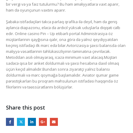
bir vergi və ya faiz tutulurmu? Bu həm əməliyyatlara vaxt aparır,
həm də oyunçunun vaxtını aparır.
Şəbəkə istifadəçiləri təkcə parlaq qrafika ilə deyil, həm də geniş
əyləncə diapazonu, eləcə də ardıcıl yüksək uduşlarla diqqəti cəlb
edir. Online casino Pin – Up etibarlı portal Administrasiya öz
müştərilərinin qayğısına qalır, ona görə də yalnız qeydiyyatdan
keçmiş istifadəçi ilk mərc edə bilər.Avtorizasiya şəxsi balansda olan
maliyyə vəsaitlərinin təhlükəsizliyinin təminatına çevriləcək.
Metoddan asılı olmayaraq, icazə minimum vaxt alacaq.Müştəri
sadəcə qısa bir anket doldurmalı və şəxsi hesabına daxil olmaq
üçün keçid almalıdır.Bundan sonra ziyarətçi yalnız balansı
doldurmalı və mərc qoymağa başlamalıdır. Aviator qumar game
pərəstişkarları bu proqram məhsulunun istifadəsi haqqında öz
fikirlərini və təəssüratlarını bölüşürlər.
Share this post