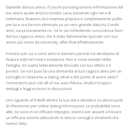
Dipende dal tuo amico. If you’re pursuing unione informazione dal
tuo amico quale ancora resides casa, bevande ogni sera di
settimana, features loro mamma prepara e completamente pulito
per lui e ora ha non eliminato su un vero grande data tra 2 molti
anni, successivamente no. Se lo sei richiedendo conoscenza fuori
dal tuo ragazzo amico che è stato felicemente sposato con suo
amico più vicino da university, after that effettivamente.
Il motivo per cui ci sono amici è davvero perché noi decidiamo di
feature tutti nel nostro esistenza. Non è come membri della
famiglia, chi siamo letteralmente bloccato con tuo ottimo o il
povero. Se non puoi fai una domanda ai tuoi ragazzi amici per un
consiglio in relazione a dating, what is the punto di avere amici?
Connections può rob all of our auto-fiducia. Analizzi troppo i
dettagli e leggi eccesso in discussioni.
Uno sguardo al fratelli dentro la tua vita e decidere su alcuni punti
di riferimento per online dating informazioni. Le probabilità sono
alte, se sono in un efficace impegno, stanno per aiutarti a trovare
un efficace unione utilizzando lo stesso consigli e strumenti che
hanno fatto.