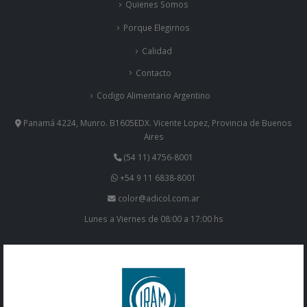
Quienes Somos
Porque Elegirnos
Calidad
Contacto
Codigo Alimentario Argentino
Panamá 4224, Munro. B1605EDX. Vicente Lopez, Provincia de Buenos
Aires
(54 11) 4756-8001
+54 9 11 6838-8001
color@adicol.com.ar
Lunes a Viernes de 08:00 a 17:00 hs