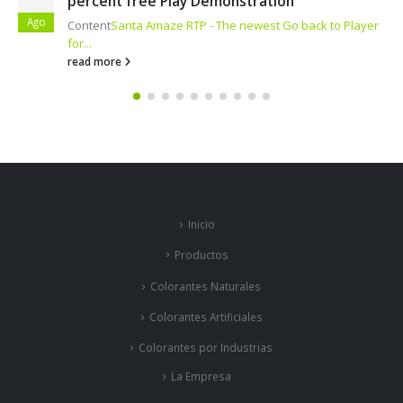
tion
Content
Casino en ligne mobile | Get 
Ago
t Go back to Player
Rivalité...
read more
Inicio
Productos
Colorantes Naturales
Colorantes Artificiales
Colorantes por Industrias
La Empresa