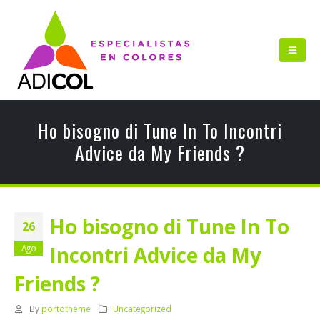
Ho bisogno di Tune In To Incontri
Advice da My Friends ?
Ho bisogno di Tune In To
26
Incontri Advice da My
Ago
Friends ?
By
portotheme
Uncategorized