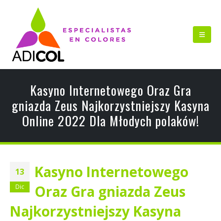
Kasyno Internetowego Oraz Gra
gniazda Zeus Najkorzystniejszy Kasyna
Online 2022 Dla Młodych polaków!
Kasyno Internetowego
13
Oraz Gra gniazda Zeus
Dic
Najkorzystniejszy Kasyna