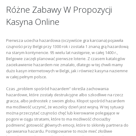
Różne Zabawy W Propozycji
Kasyna Online
Pierwsza uciecha hazardowa (oczywiście gra karciana) pojawiła
czujności przy Belgii przy 1300 rok i została 1 znaną grą hazardową
na starym kontynencie. 95 wielu lat następnie, w całej 1400 r.,
Belgowie zaczęli planować pierwsze loterie. Z czasem katalogów
zaciekawienie hazardem nie zmalało, dlatego w tej chwili mamy
dużo kasyn internetowych w Belgii, jak i również kasyna naziemne
w całej pełnym polsce.
Czas „problem spośród hazardem” określa zachowania
hazardowe, które zostały destrukcyjne albo szkodliwe na rzecz
gracza, albo jednostek z swoim globu. Kłopot spośród hazardem
ma możliwość uczynić, że wszelcy dzień jest wojną. W tej sytuacji
można przeczytać czujności chęć lub kierowanie polegające w
pogoni w ciągu stratami, które to ma możliwość chociażby
podmienić gotowość głównych emocji, które to skłoniły partnera do
uprawiania hazardu. Postępowanie to może mieć złośliwe