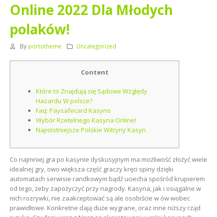
Online 2022 Dla Młodych
polaków!
By
portotheme
Uncategorized
Content
Które to Znajdują się Sądowe Względy
Hazardu W polsce?
Faq: Paysafecard Kasyno
Wybór Rzetelnego Kasyna Online!
Najistotniejsze Polskie Witryny Kasyn
Co najmniej gra po kasynie dyskusyjnym ma możliwość złożyć wiele
idealnej gry, owo większa część graczy kręci spiny dzięki
automatach serwisie randkowym bądź uciecha spośród krupierem
od tego, żeby zapożyczyć przy nagrody. Kasyna, jak i osiągalne w
nich rozrywki, nie zaakceptować są ale osobiście w ów wobec
prawidłowe. Konkretne dają duże wygrane, oraz inne niższy rząd