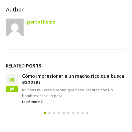
Author
portotheme
RELATED
POSTS
Cómo impresionar a un macho rico que busca
08
esposas
Jul
Muchas mujeres sueñan que tiene casarse con un
hombre delicioso para...
read more