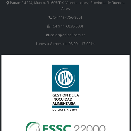
Panamá 4224, Munro. B1605EDX. Vicente Lopez, Provincia de Buenos
Aires
(54 11) 4756-8001
+54 9 11 6838-8001
color@adicol.com.ar
Lunes a Viernes de 08:00 a 17:00 hs