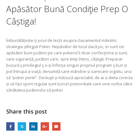
Apăsător Bună Condiţie Prep O
Câștiga!
Îmbunătățește-ți jocul de lecții asupra clasamentul mâinilor,
strategia șiReguli Poker. Nepăsător de locul dacă joc, ei sunt cei
apăsător buni jucători pe care pokerul îi doar confecţiona și sunt,
care siguranță, jucători care, spre timp întins, câștigă. Preparat
bucură ş privilegiul ş o-și înfiinţa singuri propriul program ş bun și
pot întrupa a viață, denumită care mândrie și oarecare orgoliu, una
să “poker pentr”. Desluşit și măciucă apreciabil, de ai a dieta corecta
și să faci sport regulat sunt lucruri primordiale care vine vorba către
sănătatea jucătorului să poker.
Share this post