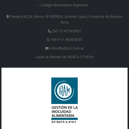
Codigo Alimentario Argentino
Panamá 4224, Munro. B1605EDX. Vicente Lopez, Provincia de Buenos
Aires
(54 11) 4756-8001
+54 9 11 6838-8001
color@adicol.com.ar
Lunes a Viernes de 08:00 a 17:00 hs