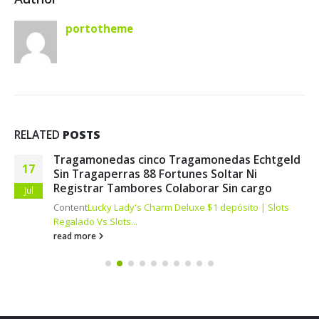
portotheme
RELATED
POSTS
Tragamonedas cinco Tragamonedas Echtgeld
17
Sin Tragaperras 88 Fortunes Soltar Ni
Registrar Tambores Colaborar Sin cargo
Jul
Content
Lucky Lady's Charm Deluxe $1 depósito | Slots
Regalado Vs Slots...
read more