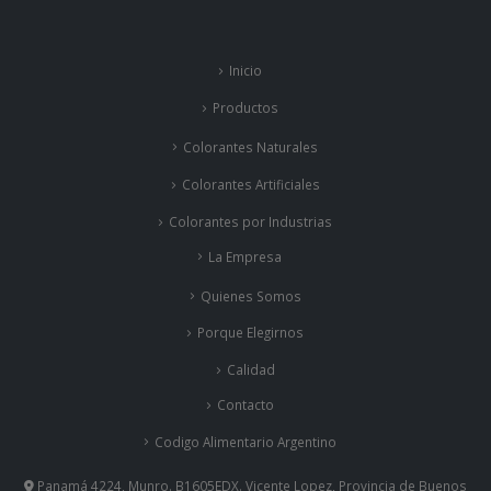
Inicio
Productos
Colorantes Naturales
Colorantes Artificiales
Colorantes por Industrias
La Empresa
Quienes Somos
Porque Elegirnos
Calidad
Contacto
Codigo Alimentario Argentino
Panamá 4224, Munro. B1605EDX. Vicente Lopez, Provincia de Buenos