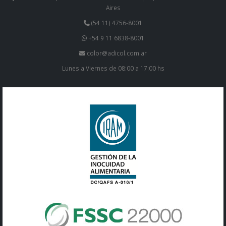
Aires
(54 11) 4756-8001
+54 9 11 6838-8001
color@adicol.com.ar
Lunes a Viernes de 08:00 a 17:00 hs