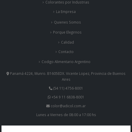
Colorantes por Industrias
La Empresa
Quienes Somos
Porque Elegirnos
Calidad
Contacto
Codigo Alimentario Argentino
Panamá 4224, Munro. B1605EDX. Vicente Lopez, Provincia de Buenos
Aires
(54 11) 4756-8001
+54 9 11 6838-8001
color@adicol.com.ar
Lunes a Viernes de 08:00 a 17:00 hs