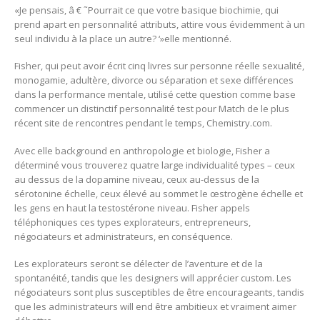
«Je pensais, â € ˜Pourrait ce que votre basique biochimie, qui
prend apart en personnalité attributs, attire vous évidemment à un
seul individu à la place un autre? ‘»elle mentionné.
Fisher, qui peut avoir écrit cinq livres sur personne réelle sexualité,
monogamie, adultère, divorce ou séparation et sexe différences
dans la performance mentale, utilisé cette question comme base
commencer un distinctif personnalité test pour Match de le plus
récent site de rencontres pendant le temps, Chemistry.com.
Avec elle background en anthropologie et biologie, Fisher a
déterminé vous trouverez quatre large individualité types – ceux
au dessus de la dopamine niveau, ceux au-dessus de la
sérotonine échelle, ceux élevé au sommet le œstrogène échelle et
les gens en haut la testostérone niveau. Fisher appels
téléphoniques ces types explorateurs, entrepreneurs,
négociateurs et administrateurs, en conséquence.
Les explorateurs seront se délecter de l’aventure et de la
spontanéité, tandis que les designers will apprécier custom. Les
négociateurs sont plus susceptibles de être encourageants, tandis
que les administrateurs will end être ambitieux et vraiment aimer