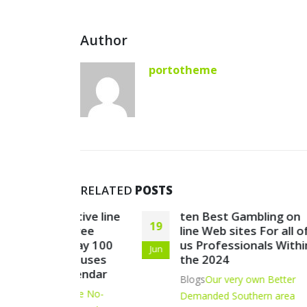
Author
portotheme
RELATED
POSTS
nctive line
ten Best Gambling on
19
08
t free
line Web sites For all of
u may 100
us Professionals Within
Jun
Ago
 Bonuses
the 2024
calendar
Blogs
Our very own Better
y are No-
Demanded Southern area