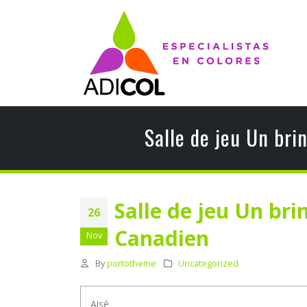
Salle de jeu Un bri
Salle de jeu Un br
26
Canadien
Nov
By
portotheme
Uncategorized
Aisé