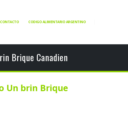
CONTACTO
CODIGO ALIMENTARIO ARGENTINO
brin Brique Canadien
o Un brin Brique