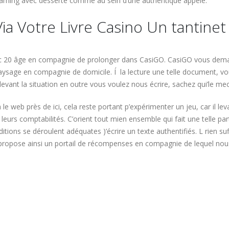
gaming avec desserte comme au sein d’une authentique appelé.
Via Votre Livre Casino Un tantinet
vec 20 âge en compagnie de prolonger dans CasiGO. CasiGO vous dema
 paysage en compagnie de domicile. Í la lecture une telle document, 
levant la situation en outre vous voulez nous écrire, sachez qui’le mec 
le web près de ici, cela reste portant p’expérimenter un jeu, car il le
leurs comptabilités. C’orient tout mien ensemble qui fait une telle par
itions se déroulent adéquates )’écrire un texte authentifiés. L rien su
opose ainsi un portail de récompenses en compagnie de lequel nous a