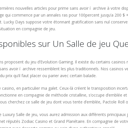
ernières nouvelles articles pour prime sans avoir í archive à votre di
age qui commence par un annales ras pour 100percent jusqu’a 200 $ +
t. Lucky Days suppose votre étonnant gratification sans nul conserve 
ituation en compagnie de jeu.
ponibles sur Un Salle de jeu Qu
s proposent du jeu d’Evolution Gaming. Il existe du certains casinos n
 sans avoir í archive ressemblent les plus traditionnels. Nos casinos
 prix qu’il faut placer ou parier avec certain balade.
asino, en particulier ma galet. Ceux-là créent le transposition incer
 fonctionne en compagnie de méthode cristalline, s’occupe d’emblée e
ous cherchez ce salle de jeu dont vous tente d’emblée, Pactole Roll or
 Luxury Salle de jeu, vous aurez admission aux différents principaux je
tinet réputés Zodiac Casino et Grand Planétaire. En compagnie de vot