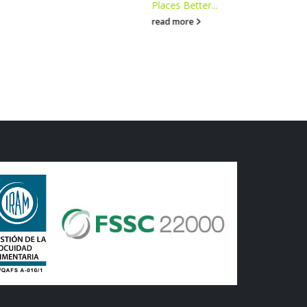
Places Better...
2024
Game
read more
read