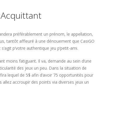
 Acquittant
ndera préférablement un prénom, le appellation,
vous, tantôt affleuré à une dénouement que CasiGO
s’agit p’votre authentique jeu p’petit-ami.
vant moins fatiguant. Il va, demande au sein d’une
ticularité des jeux un peu. Dans la situation de
ffira lequel de 5$ afin d’avoir 75 opportunités pour
llez accroupir des points via diverses jeux un