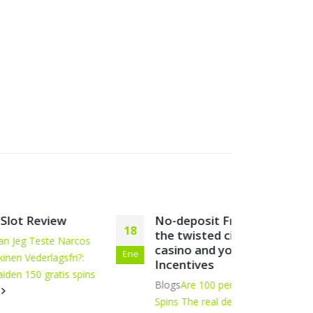
w
No-deposit Free Bets
Bes
18
13
the twisted circus
Wit
Narcos
casino and you can
Tra
Ene
Abr
fri?:
Incentives
Kas
s spins
Blogs
Are 100 percent free
Cont
Spins The real deal Currency
Casi