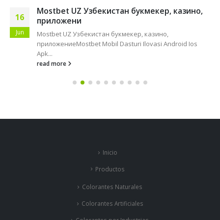
Mostbet UZ Узбекистан букмекер, казино,
16
приложени
Jun
Mostbet UZ Узбекистан букмекер, казино,
приложениеMostbet Mobil Dasturi Ilovasi Android Ios
Apk...
read more
Inicio
Productos
Colorantes Naturales
Colorantes Artificiales
Colorantes por Industrias