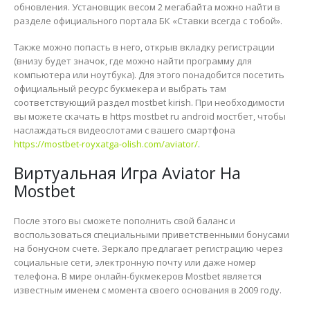
обновления. Установщик весом 2 мегабайта можно найти в
разделе официального портала БК «Ставки всегда с тобой».
Также можно попасть в него, открыв вкладку регистрации
(внизу будет значок, где можно найти программу для
компьютера или ноутбука). Для этого понадобится посетить
официальный ресурс букмекера и выбрать там
соответствующий раздел mostbet kirish. При необходимости
вы можете скачать в https mostbet ru android мостбет, чтобы
наслаждаться видеослотами с вашего смартфона
https://mostbet-royxatga-olish.com/aviator/
.
Виртуальная Игра Aviator На
Mostbet
После этого вы сможете пополнить свой баланс и
воспользоваться специальными приветственными бонусами
на бонусном счете. Зеркало предлагает регистрацию через
социальные сети, электронную почту или даже номер
телефона. В мире онлайн-букмекеров Mostbet является
известным именем с момента своего основания в 2009 году.