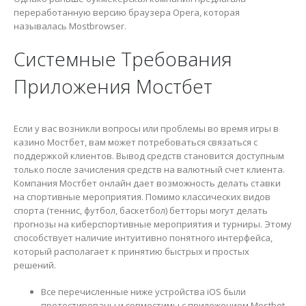
переработанную версию браузера Opera, которая
называлась Mostbrowser.
Системные Требования
Приложения Мостбет
Если у вас возникли вопросы или проблемы во время игры в
казино Мостбет, вам может потребоваться связаться с
поддержкой клиентов. Вывод средств становится доступным
только после зачисления средств на валютный счет клиента.
Компания Мостбет онлайн дает возможность делать ставки
на спортивные мероприятия. Помимо классических видов
спорта (теннис, футбол, баскетбол) бетторы могут делать
прогнозы на киберспортивные мероприятия и турниры. Этому
способствует наличие интуитивно понятного интерфейса,
который располагает к принятию быстрых и простых
решений.
Все перечисленные ниже устройства iOS были
протестированы и совместимы с приложением Mostbet.