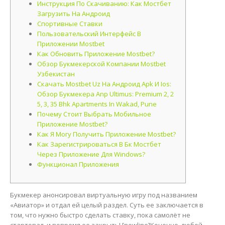
Инструкция По Скачиванию: Как Мостбет
Загрузить На Андроид
Спортивные Ставки
Пользовательский Интерфейс В
Приложении Mostbet
Как Обновить Приложение Mostbet?
Обзор Букмекерской Компании Mostbet
Узбекистан
Скачать Mostbet Uz На Андроид Apk И Ios:
Обзор Букмекера Anp Ultimus: Premium 2, 2
5, 3, 35 Bhk Apartments In Wakad, Pune
Почему Стоит Выбрать Мобильное
Приложение Mostbet?
Как Я Могу Получить Приложение Mostbet?
Как Зарегистрироваться В Бк Мостбет
Через Приложение Для Windows?
Функционал Приложения
Букмекер анонсировал виртуальную игру под названием
«Авиатор» и отдал ей целый раздел. Суть ее заключается в
том, что нужно быстро сделать ставку, пока самолёт не
стартовал, и вовремя ее закрыть! [newline]Конечно, любой