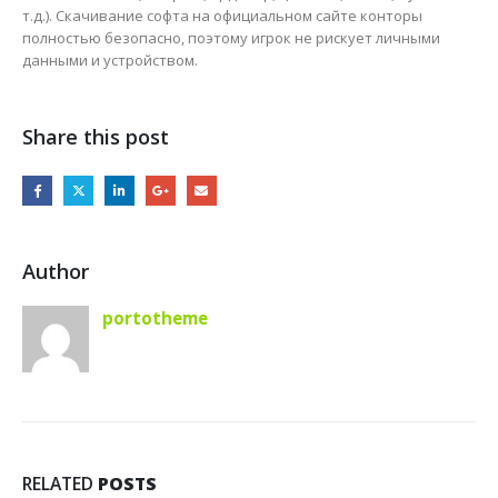
т.д.). Скачивание софта на официальном сайте конторы
полностью безопасно, поэтому игрок не рискует личными
данными и устройством.
Share this post
Author
portotheme
RELATED
POSTS