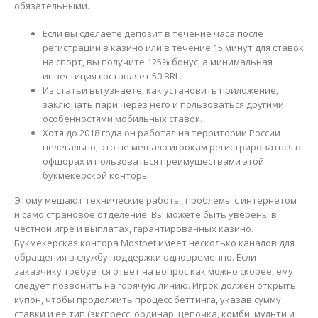
обязательными.
Если вы сделаете депозит в течение часа после
регистрации в казино или в течение 15 минут для ставок
на спорт, вы получите 125% бонус, а минимальная
инвестиция составляет 50 BRL.
Из статьи вы узнаете, как установить приложение,
заключать пари через него и пользоваться другими
особенностями мобильных ставок.
Хотя до 2018 года он работал на территории России
нелегально, это не мешало игрокам регистрироваться в
офшорах и пользоваться преимуществами этой
букмекерской конторы.
Этому мешают технические работы, проблемы с интернетом
и само страновое отделение. Вы можете быть уверены в
честной игре и выплатах, гарантированных казино.
Букмекерская контора Mostbet имеет несколько каналов для
обращения в службу поддержки одновременно. Если
заказчику требуется ответ на вопрос как можно скорее, ему
следует позвонить на горячую линию. Игрок должен открыть
купон, чтобы продолжить процесс беттинга, указав сумму
ставки и ее тип (экспресс, ординар, цепочка, комби, мульти и