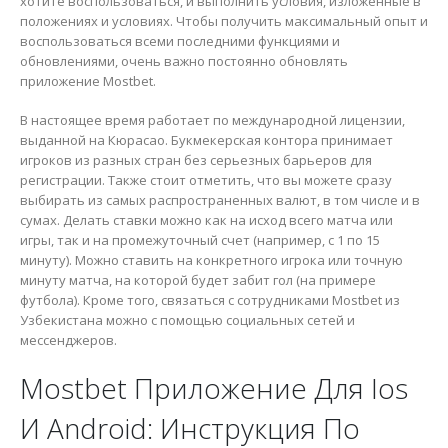
хотите воспользоваться, и выполнить условия, изложенные в
положениях и условиях. Чтобы получить максимальный опыт и
воспользоваться всеми последними функциями и
обновлениями, очень важно постоянно обновлять
приложение Mostbet.
В настоящее время работает по международной лицензии,
выданной на Кюрасао. Букмекерская контора принимает
игроков из разных стран без серьезных барьеров для
регистрации. Также стоит отметить, что вы можете сразу
выбирать из самых распространенных валют, в том числе и в
сумах. Делать ставки можно как на исход всего матча или
игры, так и на промежуточный счет (например, с 1 по 15
минуту). Можно ставить на конкретного игрока или точную
минуту матча, на которой будет забит гол (на примере
футбола). Кроме того, связаться с сотрудниками Mostbet из
Узбекистана можно с помощью социальных сетей и
мессенджеров.
Mostbet Приложение Для Ios
И Android: Инструкция По