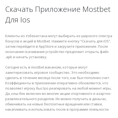
Скачать Приложение Mostbet
Для Ios
Клиенты из Узбекистана могут выбирать из широкого спектра
бонусов и акций в Mostbet. Нажмите кнопку “Скачать для iOS”,
затем перейдите в AppStore и загрузите приложение. После
окончания скачивания устройство предложит открыть файл
.apk и начать установку.
Сегодня есть в mostbet вакансии, которые могут
заинтересовать игровое сообщество. Это необходимо
сделать в течение месяца после того, как был пополнен счет.
Коэффициенты в приложении оперативно обновляются, что
позволяет игроку быстро реагировать на любой момент игры.
Да, кеш-бек включен во многие акции спортивного и азартно-
развлекательного разделов. Их можно получать в деньгах,
обменивать на новые бесплатные вращения или ставки,
накапливать и использовать после в программе лояльности.