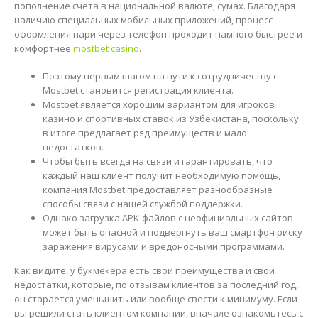
пополнение счета в национальной валюте, сумах. Благодаря
наличию специальных мобильных приложений, процесс
оформления пари через телефон проходит намного быстрее и
комфортнее
mostbet casino
.
Поэтому первым шагом на пути к сотрудничеству с
Mostbet становится регистрация клиента.
Mostbet является хорошим вариантом для игроков
казино и спортивных ставок из Узбекистана, поскольку
в итоге предлагает ряд преимуществ и мало
недостатков.
Чтобы быть всегда на связи и гарантировать, что
каждый наш клиент получит необходимую помощь,
компания Mostbet предоставляет разнообразные
способы связи с нашей службой поддержки.
Однако загрузка APK-файлов с неофициальных сайтов
может быть опасной и подвергнуть ваш смартфон риску
заражения вирусами и вредоносными программами.
Как видите, у букмекера есть свои преимущества и свои
недостатки, которые, по отзывам клиентов за последний год,
он старается уменьшить или вообще свести к минимуму. Если
вы решили стать клиентом компании, вначале ознакомьтесь с