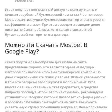
ставок-LIVE.
Игрок получает полноценный доступ ко всем функциям и
фишкам зарубежной букмекерской компании. Честно говоря
Mostbet один из лучших букмекерских контор в плане уровня
коэффициента ставок. При этом с вводом и выводом денег
никогда не были проблемы, хотя делаю ставки в этой
букмекерской конторе почты два года.
Можно Ли Скачать Mostbet В
Google Play?
Линия спорта и разнообразие дисциплин на сайте
представлены хорошо, что является одним из ведущих
факторов при выборе игроками букмекерской конторы. Но
даже с зеркальными ссылками у вас нет 100%-ой уверенности
в том, что ресурс не заблокируют в любой момент. Игра
вместе с вашими ставками может прерваться, а средства
попросту пропадут. Чтобы этого не случилось, рекомендуем
установить VPN-сервис, который позволяет конфиденциально
и абсолютно безопасно находиться на сайте. Вы можете
указать иную страну проживания, например, Великобританию