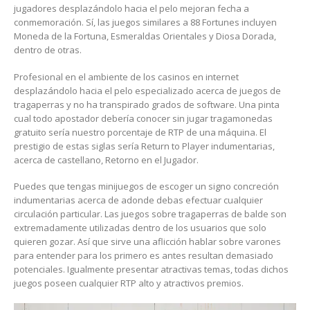
jugadores desplazándolo hacia el pelo mejoran fecha a
conmemoración. Sí, las juegos similares a 88 Fortunes incluyen
Moneda de la Fortuna, Esmeraldas Orientales y Diosa Dorada,
dentro de otras.
Profesional en el ambiente de los casinos en internet
desplazándolo hacia el pelo especializado acerca de juegos de
tragaperras y no ha transpirado grados de software. Una pinta
cual todo apostador debería conocer sin jugar tragamonedas
gratuito serí­a nuestro porcentaje de RTP de una máquina. El
prestigio de estas siglas serí­a Return to Player indumentarias,
acerca de castellano, Retorno en el Jugador.
Puedes que tengas minijuegos de escoger un signo concreción
indumentarias acerca de adonde debas efectuar cualquier
circulación particular. Las juegos sobre tragaperras de balde son
extremadamente utilizadas dentro de los usuarios que solo
quieren gozar. Así que sirve una aflicción hablar sobre varones
para entender para los primero es antes resultan demasiado
potenciales. Igualmente presentar atractivas temas, todas dichos
juegos poseen cualquier RTP alto y atractivos premios.