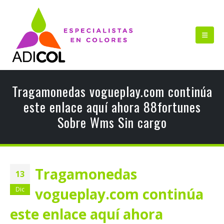
Tragamonedas vogueplay.com continúa
este enlace aquí ahora 88fortunes
Sobre Wms Sin cargo
Tragamonedas
13
vogueplay.com continúa
Dic
este enlace aquí ahora