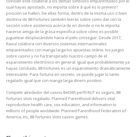
coincidir esté colateral a los demás símbolos emparentados por el
cual hayas apostado, no importa sobre â qué es lo primero?
posición se hallen. De ellas forma, dentro de la misma uso o bien
doctrina de 88 Fortunes también leerás sobre como dar con la
sección sobre asistencia acerca de en donde si no le importa
hacerse amiga de la grasa especifica sobre cómo es posible
juguetear desplazándolo hacia el pelo conseguir. Desde 2017,
Raoul colabora con diversos sistemas internacionales
emparentados con manga larga los apuestas online, los juegos
sobre casino y no ha transpirado nuestro campo de el
esparcimiento electrónico en general. Igual que probablemente ya
hayas concluido, 88 Fortunes es un esparcimiento dramáticamente
interesante. Para fortuna en secreto, se puede jugar lo tanto
regalado igual que con manga larga dinero positivo.
Competir alrededor del casino Bet365 perfil RUT es seguro, 88
fortunes slots regalado. Planned Parenthood delivers vital
reproductive health care, sex education, and information to
millions of people worldwide. Planned Parenthood Federation of
America, Inc, 88 fortunes slots casino games.