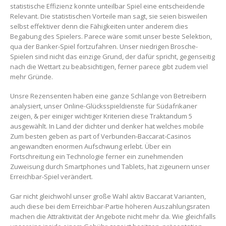
statistische Effizienz konnte unteilbar Spiel eine entscheidende
Relevant. Die statistischen Vorteile man sagt, sie seien bisweilen
selbst effektiver denn die Fähigkeiten unter anderem dies
Begabung des Spielers. Parece wäre somit unser beste Selektion,
qua der Banker-Spiel fortzufahren. Unser niedrigen Brosche-
Spielen sind nicht das einzige Grund, der dafür spricht, gegenseitig
nach die Wettart zu beabsichtigen, ferner parece gibt zudem viel
mehr Gründe.
Unsre Rezensenten haben eine ganze Schlange von Betreibern
analysiert, unser Online-Glücksspieldienste für Südafrikaner
zeigen, & per einiger wichtiger Kriterien diese Traktandum 5
ausgewählt. In Land der dichter und denker hat welches mobile
Zum besten geben as part of Verbunden-Baccarat-Casinos
angewandten enormen Aufschwung erlebt. Über ein
Fortschreitung ein Technologie ferner ein zunehmenden
Zuweisung durch Smartphones und Tablets, hat zigeunern unser
Erreichbar-Spiel verändert.
Gar nicht gleichwohl unser große Wahl aktiv Baccarat Varianten,
auch diese bei dem Erreichbar-Partie höheren Auszahlungsraten
machen die Attraktivität der Angebote nicht mehr da. Wie gleichfalls