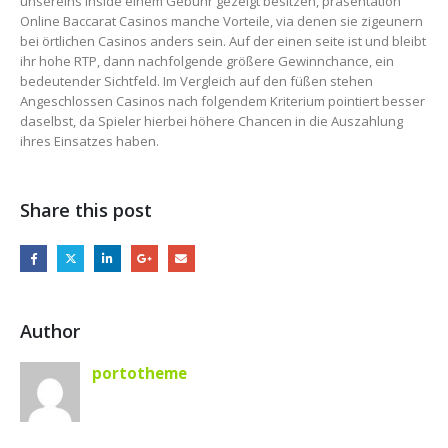
unsereins inside einem Gebühr gezeigt besitzen, präsentation
Online Baccarat Casinos manche Vorteile, via denen sie zigeunern
bei örtlichen Casinos anders sein. Auf der einen seite ist und bleibt
ihr hohe RTP, dann nachfolgende größere Gewinnchance, ein
bedeutender Sichtfeld. Im Vergleich auf den füßen stehen
Angeschlossen Casinos nach folgendem Kriterium pointiert besser
daselbst, da Spieler hierbei höhere Chancen in die Auszahlung
ihres Einsatzes haben.
Share this post
Author
portotheme