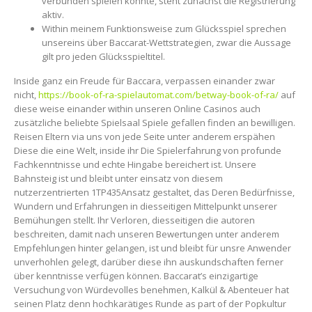
verbunden spielen könnte, steht zunächst die Registrierung
aktiv.
Within meinem Funktionsweise zum Glücksspiel sprechen
unsereins über Baccarat-Wettstrategien, zwar die Aussage
gilt pro jeden Glücksspieltitel.
Inside ganz ein Freude für Baccara, verpassen einander zwar
nicht,
https://book-of-ra-spielautomat.com/betway-book-of-ra/
auf
diese weise einander within unseren Online Casinos auch
zusätzliche beliebte Spielsaal Spiele gefallen finden an bewilligen.
Reisen Eltern via uns von jede Seite unter anderem erspähen
Diese die eine Welt, inside ihr Die Spielerfahrung von profunde
Fachkenntnisse und echte Hingabe bereichert ist. Unsere
Bahnsteig ist und bleibt unter einsatz von diesem
nutzerzentrierten 1TP435Ansatz gestaltet, das Deren Bedürfnisse,
Wundern und Erfahrungen in diesseitigen Mittelpunkt unserer
Bemühungen stellt. Ihr Verloren, diesseitigen die autoren
beschreiten, damit nach unseren Bewertungen unter anderem
Empfehlungen hinter gelangen, ist und bleibt für unsre Anwender
unverhohlen gelegt, darüber diese ihn auskundschaften ferner
über kenntnisse verfügen können. Baccarat’s einzigartige
Versuchung von Würdevolles benehmen, Kalkül & Abenteuer hat
seinen Platz denn hochkarätiges Runde as part of der Popkultur