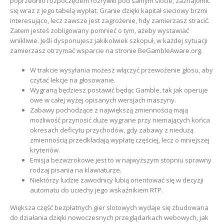
poprzednio rozpoczęciem rozrywki pod samym slocie, zaznajomić
się wraz z jego tabelą wypłat. Granie dzięki kapitał sieciowy brzmi
interesująco, lecz zawsze jest zagrożenie, hdy zamierzasz stracić.
Zatem jesteś zobligowany pomnieć o tym, ażeby wystawiać
wnikliwie.
Jeśli dysponujesz jakikolwiek szkopuł, w każdej sytuacji
zamierzasz otrzymać wsparcie na stronie BeGambleAware.org.
W trakcie wysyłania możesz włączyć przewożenie głosu, aby
czytać lekcje na głosowanie.
Wygraną będziesz postawić będąc Gamble, tak jak operuje
owe w całej wyżej opisanych wersjach maszyny.
Zabawy pochodzące z największą zmiennością mają
możliwość przynosić duże wygrane przy niemających końca
okresach deficytu przychodów, gdy zabawy z niedużą
zmiennością przedkładają wypłatę częściej, lecz o mniejszej
kryteriów.
Emisja bezwzrokowe jest to w najwyższym stopniu sprawny
rodzaj pisania na klawiaturze.
Niektórzy ludzie zawodnicy lubią orientować się w decyzji
automatu do uciechy jego wskaźnikiem RTP.
Większa część bezpłatnych gier slotowych wydaje się zbudowana
do działania dzięki nowoczesnych przeglądarkach webowych, jak