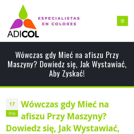
Wówczas gdy Mieć na afiszu Przy
Maszyny? Dowiedz się, Jak Wystawiać,
Aby Zyskać!
Wówczas gdy Mieć na
17
afiszu Przy Maszyny?
May
Dowiedz się, Jak Wystawiać,