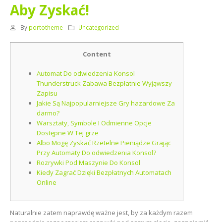
Aby Zyskać!
By
portotheme
Uncategorized
Content
Automat Do odwiedzenia Konsol
Thunderstruck Zabawa Bezpłatnie Wyjąwszy
Zapisu
Jakie Są Najpopularniejsze Gry hazardowe Za
darmo?
Warsztaty, Symbole I Odmienne Opcje
Dostępne W Tej grze
Albo Mogę Zyskać Rzetelne Pieniądze Grając
Przy Automaty Do odwiedzenia Konsol?
Rozrywki Pod Maszynie Do Konsol
Kiedy Zagrać Dzięki Bezpłatnych Automatach
Online
Naturalnie zatem naprawdę ważne jest, by za każdym razem