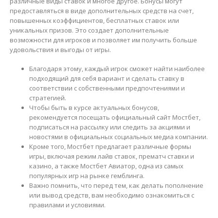
различные виды ставок и многое другое. Бонусы могут
предоставляться в виде дополнительных средств на счет,
повышенных коэффициентов, бесплатных ставок или
уникальных призов. Это создает дополнительные
возможности для игроков и позволяет им получить больше
удовольствия и выгоды от игры.
Благодаря этому, каждый игрок сможет найти наиболее
подходящий для себя вариант и сделать ставку в
соответствии с собственными предпочтениями и
стратегией.
Чтобы быть в курсе актуальных бонусов,
рекомендуется посещать официальный сайт Мостбет,
подписаться на рассылку или следить за акциями и
новостями в официальных социальных медиа компании.
Кроме того, Мостбет предлагает различные формы
игры, включая режим лайв ставок, прематч ставки и
казино, а также Мостбет Авиатор, одна из самых
популярных игр на рынке гемблинга.
Важно помнить, что перед тем, как делать пополнение
или вывод средств, вам необходимо ознакомиться с
правилами и условиями.