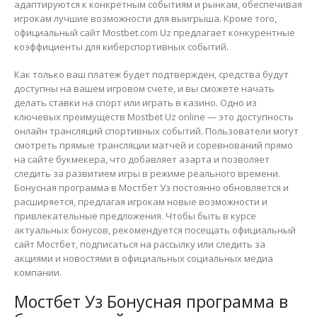
адаптируются к конкретным событиям и рынкам, обеспечивая
игрокам лучшие возможности для выигрыша. Кроме того,
официальный сайт Mostbet.com Uz предлагает конкурентные
коэффициенты для киберспортивных событий.
Как только ваш платеж будет подтвержден, средства будут
доступны на вашем игровом счете, и вы сможете начать
делать ставки на спорт или играть в казино. Одно из
ключевых преимуществ Mostbet Uz online — это доступность
онлайн трансляций спортивных событий. Пользователи могут
смотреть прямые трансляции матчей и соревнований прямо
на сайте букмекера, что добавляет азарта и позволяет
следить за развитием игры в режиме реального времени.
Бонусная программа в Мостбет Уз постоянно обновляется и
расширяется, предлагая игрокам новые возможности и
привлекательные предложения. Чтобы быть в курсе
актуальных бонусов, рекомендуется посещать официальный
сайт Мостбет, подписаться на рассылку или следить за
акциями и новостями в официальных социальных медиа
компании.
Мостбет Уз Бонусная программа в