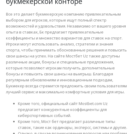
букмекерской конторе
Все это делает букмекерскую компанию привлекательным
выбором для игроков, которые ищут полный спектр
возможностей и удовольствия. Независимо от вашего уровня
опыта в ставках, Бк предлагает привлекательные
коэффициенты и множество вариантов для ставок на спорт.
Игроки могут использовать анализ, стратегии и знания
спорта, чтобы принимать обоснованные решения и повысить
свои шансы на успех. На сайте Мостбет Uz также доступны
различные акции, бонусы и специальные предложения,
которые позволяют игрокам получить дополнительные
бонусы и повысить свои шансы на выигрыш. Благодаря
регулярным обновлениям и инновационным подходам,
Букмекер всегда стремится предложить своим пользователям
лучший сервис и максимально комфортные условия для игры.
Кроме того, официальный сайт Mostbet.com Uz
предлагает конкурентные коэффициенты для
киберспортивных событий.
Кроме того, Мост бет предлагает различные типы
ставок, такие как ординары, эксперсс, системы и другие.
Однако, в случае возникновения вопросов или проблем,