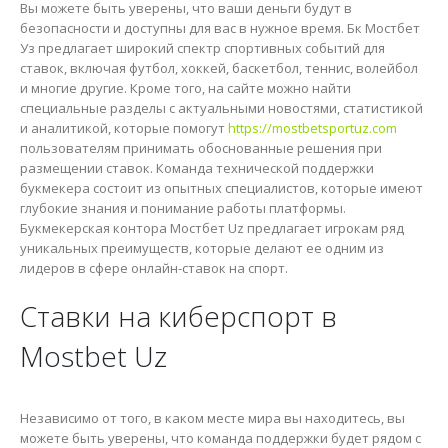
Вы можете быть уверены, что ваши деньги будут в
безопасности и доступны для вас в нужное время. Бк Мостбет
Уз предлагает широкий спектр спортивных событий для
ставок, включая футбол, хоккей, баскетбол, теннис, волейбол
и многие другие. Кроме того, на сайте можно найти
специальные разделы с актуальными новостями, статистикой
и аналитикой, которые помогут
https://mostbetsportuz.com
пользователям принимать обоснованные решения при
размещении ставок. Команда технической поддержки
букмекера состоит из опытных специалистов, которые имеют
глубокие знания и понимание работы платформы.
Букмекерская контора Мостбет Uz предлагает игрокам ряд
уникальных преимуществ, которые делают ее одним из
лидеров в сфере онлайн-ставок на спорт.
Ставки на киберспорт в
Mostbet Uz
Независимо от того, в каком месте мира вы находитесь, вы
можете быть уверены, что команда поддержки будет рядом с