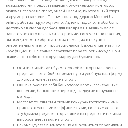
возможностей, предоставляемых букмекерской конторой,
включая ставки на спорт, онлайн-казино, виртуальный спорт
и другие развлечения. Техническая поддержка Mostbet Uz
online работает круглосуточно, 7 дней в неделю, чтобы быть
доступной в любое удобное для вас время. Независимо от
вашего часового пояса или географического местоположения,
вы всегда можете обратиться за помощью и получить
оперативный ответ от профессионалов. Важно отметить, что
коэффициенты не только отражают вероятность исхода, но и
включают в себя некоторую маржу для букмекера.
Официальный сайт букмекерской конторы Mostbet uz
представляет собой современную и удобную платформу
для любителей ставок на спорт.
Они включают в себя банковские карты, электронные
кошельки, банковские переводы и другие популярные
методы.
Мостбет Уз известен своими конкурентоспособными и
привлекательными коэффициентами, которые делают
эту букмекерскую контору одним из предпочтительных
выборов для ставок на спорт.
Рекомендуется внимательно ознакомиться с правилами