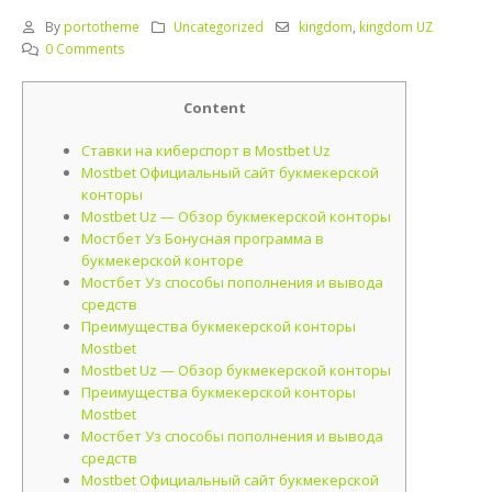
By
portotheme
Uncategorized
kingdom
,
kingdom UZ
0 Comments
Content
Ставки на киберспорт в Mostbet Uz
Mostbet Официальный сайт букмекерской
конторы
Mostbet Uz — Обзор букмекерской конторы
Мостбет Уз Бонусная программа в
букмекерской конторе
Мостбет Уз способы пополнения и вывода
средств
Преимущества букмекерской конторы
Mostbet
Mostbet Uz — Обзор букмекерской конторы
Преимущества букмекерской конторы
Mostbet
Мостбет Уз способы пополнения и вывода
средств
Mostbet Официальный сайт букмекерской