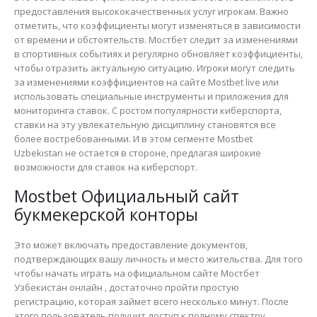
предоставления высококачественных услуг игрокам. Важно
отметить, что коэффициенты могут изменяться в зависимости
от времени и обстоятельств. Мостбет следит за изменениями
в спортивных событиях и регулярно обновляет коэффициенты,
чтобы отразить актуальную ситуацию. Игроки могут следить
за изменениями коэффициентов на сайте Mostbet live или
использовать специальные инструменты и приложения для
мониторинга ставок. С ростом популярности киберспорта,
ставки на эту увлекательную дисциплину становятся все
более востребованными. И в этом сегменте Mostbet
Uzbekistan не остается в стороне, предлагая широкие
возможности для ставок на киберспорт.
Mostbet Официальный сайт
букмекерской конторы
Это может включать предоставление документов,
подтверждающих вашу личность и место жительства. Для того
чтобы начать играть на официальном сайте Мостбет
Узбекистан онлайн , достаточно пройти простую
регистрацию, которая займет всего несколько минут. После
этого пользователь получит доступ к полному спектру