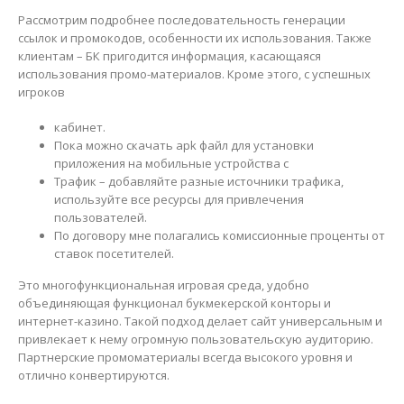
Рассмотрим подробнее последовательность генерации
ссылок и промокодов, особенности их использования. Также
клиентам – БК пригодится информация, касающаяся
использования промо-материалов. Кроме этого, с успешных
игроков
кабинет.
Пока можно скачать apk файл для установки
приложения на мобильные устройства с
Трафик – добавляйте разные источники трафика,
используйте все ресурсы для привлечения
пользователей.
По договору мне полагались комиссионные проценты от
ставок посетителей.
Это многофункциональная игровая среда, удобно
объединяющая функционал букмекерской конторы и
интернет-казино. Такой подход делает сайт универсальным и
привлекает к нему огромную пользовательскую аудиторию.
Партнерские промоматериалы всегда высокого уровня и
отлично конвертируются.