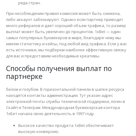
ряда стран.
При несоблюдении правил комиссия может быть снижена,
либо аккаунт заблокируют. Однако если партнер приводит
много рефералов и дает хороший объем трафика, то размер
выплат может быть увеличен до процентов. 1xBet — один
самых популярных букмекеров в мире, благодаря чему мы
имеем статистику и кейсы, под любой вид трафика. Если у вас
есть источники, мы подберем наиболее эффективную связку
для вас и предоставим необходимые креативы.
Способы получения выплат по
партнерке
белом и голубом. В горизонтальной панели в шапке ресурса
находятся контакты администрации. Тут указан адрес
электронной почты службы технической поддержки, логин в
Скайп и Телеграм. Международная букмекерская контора
1хБет начала свою деятельность в 1997 году.
Высокое качество продукта 1xBet обеспечивает
высокую конверсию.