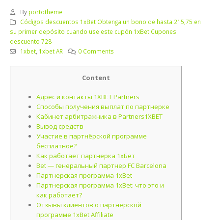
By
portotheme
Códigos descuentos 1xBet Obtenga un bono de hasta 215,75 en
su primer depósito cuando use este cupón 1xBet Cupones
descuento 728
1xbet
,
1xbet AR
0 Comments
Content
Адрес и контакты 1XBET Partners
Способы получения выплат по партнерке
Кабинет арбитражника в Partners1XBET
Вывод средств
Участие в партнёрской программе
бесплатное?
Как работает партнерка 1хБет
Bet — генеральный партнер FC Barcelona
Партнерская программа 1xBet
Партнерская программа 1xBet: что это и
как работает?
Отзывы клиентов о партнерской
программе 1xBet Affiliate