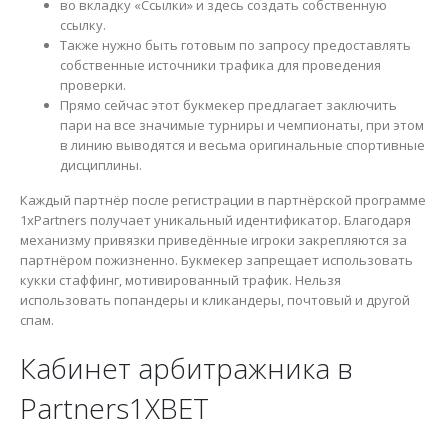
во вкладку «Ссылки» и здесь создать собственную
ссылку.
Также нужно быть готовым по запросу предоставлять
собственные источники трафика для проведения
проверки.
Прямо сейчас этот букмекер предлагает заключить
пари на все значимые турниры и чемпионаты, при этом
в линию выводятся и весьма оригинальные спортивные
дисциплины.
Каждый партнёр после регистрации в партнёрской программе
1xPartners получает уникальный идентификатор. Благодаря
механизму привязки приведённые игроки закрепляются за
партнёром пожизненно. Букмекер запрещает использовать
кукки стаффинг, мотивированный трафик. Нельзя
использовать попандеры и кликандеры, почтовый и другой
спам.
Кабинет арбитражника в
Partners1XBET