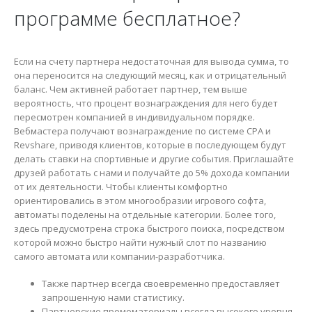
программе бесплатное?
Если на счету партнера недостаточная для вывода сумма, то
она переносится на следующий месяц, как и отрицательный
баланс. Чем активней работает партнер, тем выше
вероятность, что процент вознаграждения для него будет
пересмотрен компанией в индивидуальном порядке.
Вебмастера получают вознаграждение по системе CPA и
Revshare, приводя клиентов, которые в последующем будут
делать ставки на спортивные и другие события. Приглашайте
друзей работать с нами и получайте до 5% дохода компании
от их деятельности. Чтобы клиенты комфортно
ориентировались в этом многообразии игрового софта,
автоматы поделены на отдельные категории. Более того,
здесь предусмотрена строка быстрого поиска, посредством
которой можно быстро найти нужный слот по названию
самого автомата или компании-разработчика.
Также партнер всегда своевременно предоставляет
запрошенную нами статистику.
Партнерские промоматериалы всегда высокого уровня