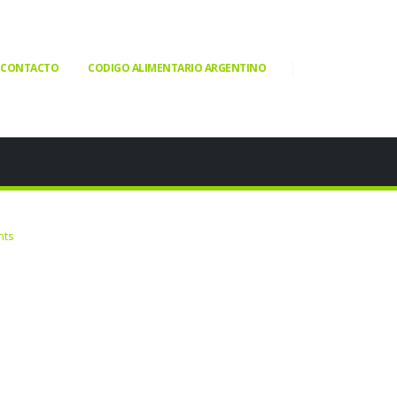
CONTACTO
CODIGO ALIMENTARIO ARGENTINO
nts