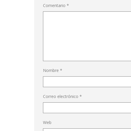
Comentario
*
Nombre
*
Correo electrónico
*
Web