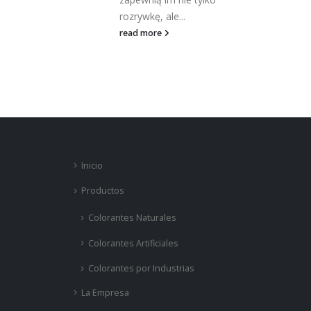
rozrywkę, ale...
read more
Inicio
Productos
Colorantes Naturales
Colorantes Artificiales
Colorantes por Industrias
La Empresa