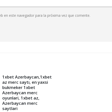
eb en este navegador para la próxima vez que comente.
1xbet Azerbaycan,1xbet
az merc saytı, en yaxsi
bukmeker 1xbet
Azerbaycan merc
oyunlari, 1xbet az,
Azerbaycan merc
saytlari