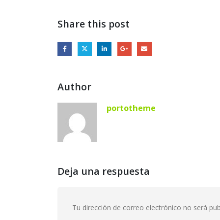
Share this post
Author
portotheme
Deja una respuesta
Tu dirección de correo electrónico no será pub