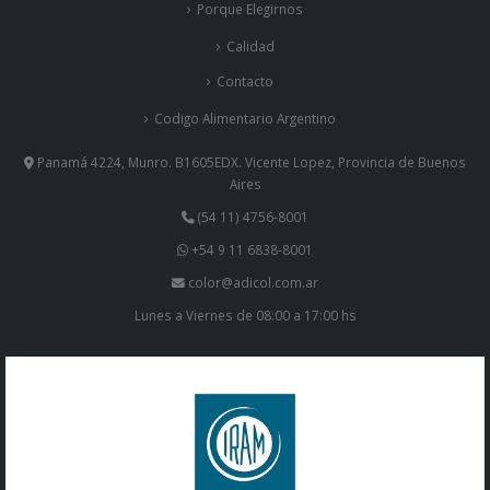
Porque Elegirnos
Calidad
Contacto
Codigo Alimentario Argentino
Panamá 4224, Munro. B1605EDX. Vicente Lopez, Provincia de Buenos
Aires
(54 11) 4756-8001
+54 9 11 6838-8001
color@adicol.com.ar
Lunes a Viernes de 08:00 a 17:00 hs