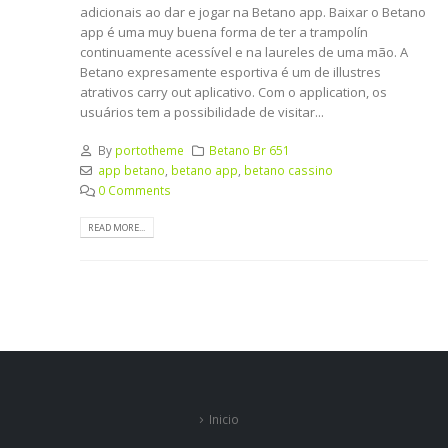
adicionais ao dar e jogar na Betano app. Baixar o Betano
app é uma muy buena forma de ter a trampolín
continuamente acessível e na laureles de uma mão. A
Betano expresamente esportiva é um de illustres
atrativos carry out aplicativo. Com o application, os
usuários tem a possibilidade de visitar...
By
portotheme
Betano Br 651
app betano
,
betano app
,
betano cassino
0 Comments
READ MORE...
Inicio