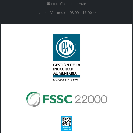
color@adicol.com.ar
Lunes a Viernes de 08:00 a 17:00 hs