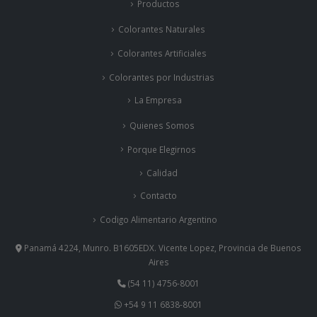
Productos
Colorantes Naturales
Colorantes Artificiales
Colorantes por Industrias
La Empresa
Quienes Somos
Porque Elegirnos
Calidad
Contacto
Codigo Alimentario Argentino
Panamá 4224, Munro. B1605EDX. Vicente Lopez, Provincia de Buenos
Aires
(54 11) 4756-8001
+54 9 11 6838-8001