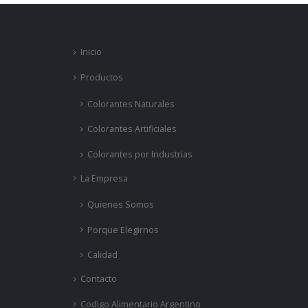
Inicio
Productos
Colorantes Naturales
Colorantes Artificiales
Colorantes por Industrias
La Empresa
Quienes Somos
Porque Elegirnos
Calidad
Contacto
Codigo Alimentario Argentino