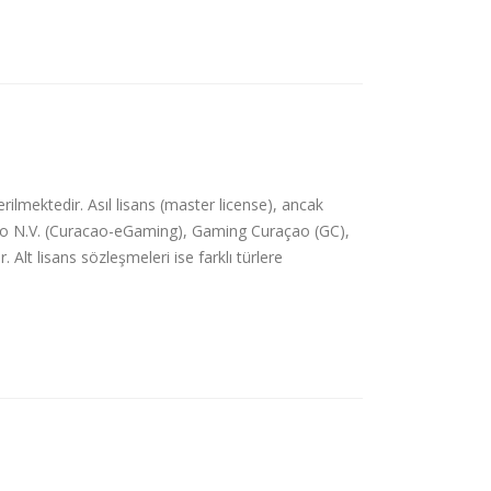
rilmektedir. Asıl lisans (master license), ancak
açao N.V. (Curacao-eGaming), Gaming Curaçao (GC),
Alt lisans sözleşmeleri ise farklı türlere