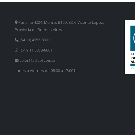
Panamá 4224, Munro. B1605EDX. Vicente Lopez,
Provincia de Buenos Aires
(54 11) 4756-8001
+54 9 11 6838-8001
color@adicol.com.ar
Lunes a Viernes de 08:00 a 17:00 hs