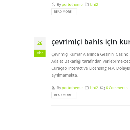
By
portotheme
bht2
READ MORE...
çevrimiçi bahis için kum
26
Abr
Çevrimiçi Kumar Alanında Gezinin: Casino Li
Adalet Bakanlığı tarafından verilebilmek
Curaçao Interactive Licensing N.V. Dolayısı
ayrılmamakta...
By
portotheme
bht2
0 Comments
READ MORE...