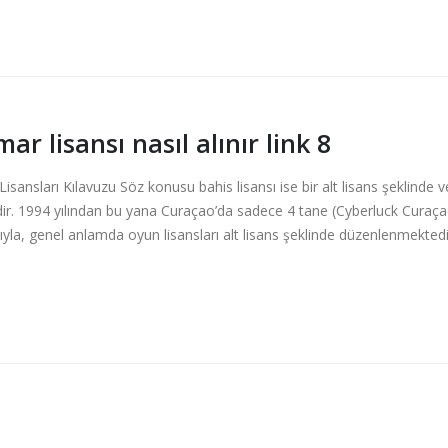
ar lisansı nasıl alınır link 8
sansları Kılavuzu Söz konusu bahis lisansı ise bir alt lisans şeklinde ve
tedir. 1994 yılından bu yana Curaçao’da sadece 4 tane (Cyberluck Cur
yla, genel anlamda oyun lisansları alt lisans şeklinde düzenlenmektedir. 