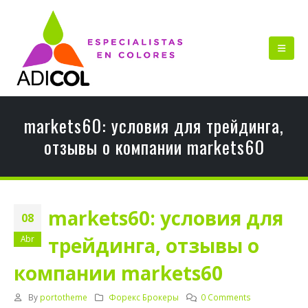
markets60: условия для трейдинга,
отзывы о компании markets60
markets60: условия для
08
трейдинга, отзывы о
Abr
компании markets60
By
portotheme
Форекс Брокеры
0 Comments