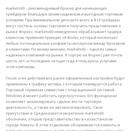
markets60 – рекомендуемый брокер для начинающих
трейдеров благодаря своим надежным и выгодным торговым
условиям. При минимальном депозите всего в $10 трейдеры
могут постичь основы торговли и получить представление о
рынке Форекс. markets60 немедленно обрабатывает ордера
клиентов, применяя принцип «A-Book», который исключает
любые потенциальные конфликты интересов между брокером
и клиентами. По моему мнению, markets60 – одна из самых
надежных компаний на рынке. Я торгую на Форекс уже почти
шесть лет, и последние четыре года я пользуюсь услугами
этой компании.
После этих действий все ранее оформленные настройки будут
применены к графику актива, с которым планируется работа.
Торговый терминал совместим с операционной системой
Windows и может работать круглосуточно. Его функционал
позволяет анализировать сделки, вести торговую
деятельность, а также ее автоматизировать. Свое
присутствие в Среднеазиатском регионе markets60
обозначил, открыв представительство в казахстанском
городе Алматы. В этом отделении обслуживаются клиенты и
партнеры всего региона, в том числе и из Киргизии. Чрез него