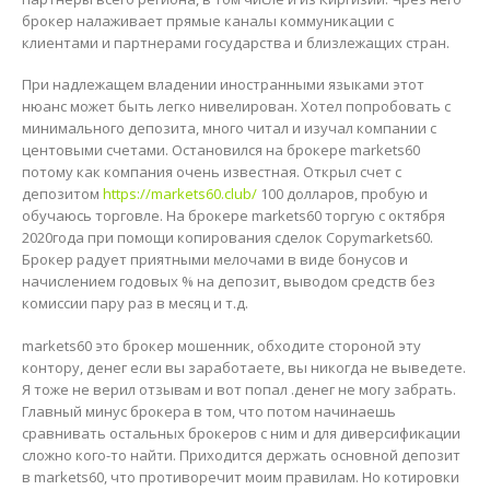
брокер налаживает прямые каналы коммуникации с
клиентами и партнерами государства и близлежащих стран.
При надлежащем владении иностранными языками этот
нюанс может быть легко нивелирован. Хотел попробовать с
минимального депозита, много читал и изучал компании с
центовыми счетами. Остановился на брокере markets60
потому как компания очень известная. Открыл счет с
депозитом
https://markets60.club/
100 долларов, пробую и
обучаюсь торговле. На брокере markets60 торгую с октября
2020года при помощи копирования сделок Copymarkets60.
Брокер радует приятными мелочами в виде бонусов и
начислением годовых % на депозит, выводом средств без
комиссии пару раз в месяц и т.д.
markets60 это брокер мошенник, обходите стороной эту
контору, денег если вы заработаете, вы никогда не выведете.
Я тоже не верил отзывам и вот попал .денег не могу забрать.
Главный минус брокера в том, что потом начинаешь
сравнивать остальных брокеров с ним и для диверсификации
сложно кого-то найти. Приходится держать основной депозит
в markets60, что противоречит моим правилам. Но котировки