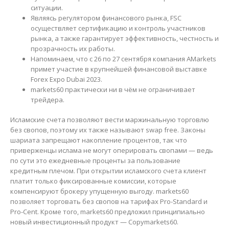
ситуации.
Являясь регулятором финансового рынка, FSC
осуществляет сертификацию и контроль участников
рынка, а также гарантирует эффективность, честность и
прозрачность их работы.
Напоминаем, что с 26 по 27 сентября компания AMarkets
примет участие в крупнейшей финансовой выставке
Forex Expo Dubai 2023.
markets60 практически ни в чём не ограничивает
трейдера.
Исламские счета позволяют вести маржинальную торговлю
без свопов, поэтому их также называют swap free. Законы
шариата запрещают накопление процентов, так что
приверженцы ислама не могут оперировать свопами — ведь
по сути это ежедневные проценты за пользование
кредитным плечом. При открытии исламского счета клиент
платит только фиксированные комиссии, которые
компенсируют брокеру упущенную выгоду. markets60
позволяет торговать без свопов на тарифах Pro-Standard и
Pro-Cent. Кроме того, markets60 предложил принципиально
новый инвестиционный продукт — Copymarkets60.