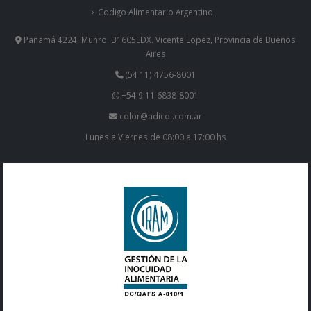
Contacto
Codigo Alimentario Argentino
Panamá 4224, Munro. B1605EDX. Vicente Lopez, Provincia de Buenos
Aires
(54 11) 4756-8001
+54 9 11 6838-8001
color@adicol.com.ar
Lunes a Viernes de 08:00 a 17:00 hs