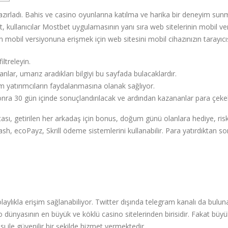
azırladı. Bahis ve casino oyunlarına katılma ve harika bir deneyim sun
et, kullanıcılar Mostbet uygulamasının yanı sıra web sitelerinin mobil 
n mobil versiyonuna erişmek için web sitesini mobil cihazınızın tarayıcı
ltreleyin.
nlar, umarız aradıkları bilgiyi bu sayfada bulacaklardır.
tüm yatırımcıların faydalanmasına olanak sağlıyor.
sonra 30 gün içinde sonuçlandırılacak ve ardından kazananlar para çekeb
tası, getirilen her arkadaş için bonus, doğum günü olanlara hediye, ris
 ecoPayz, Skrill ödeme sistemlerini kullanabilir. Para yatırdıktan son
aylıkla erişim sağlanabiliyor. Twitter dışında telegram kanalı da bulunan
ino dünyasının en büyük ve köklü casino sitelerinden birisidir. Fakat 
sı ile güvenilir bir şekilde hizmet vermektedir.