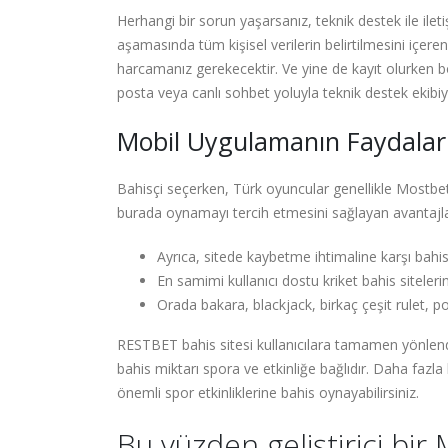
Herhangi bir sorun yaşarsanız, teknik destek ile ilet
aşamasında tüm kişisel verilerin belirtilmesini içer
harcamanız gerekecektir. Ve yine de kayıt olurken bo
posta veya canlı sohbet yoluyla teknik destek ekibi
Mobil Uygulamanın Faydaları
Bahisçi seçerken, Türk oyuncular genellikle Mostbet
burada oynamayı tercih etmesini sağlayan avantajlar
Ayrıca, sitede kaybetme ihtimaline karşı bahis
En samimi kullanıcı dostu kriket bahis sitelerin
Orada bakara, blackjack, birkaç çeşit rulet, po
RESTBET bahis sitesi kullanıcılara tamamen yönlendi
bahis miktarı spora ve etkinliğe bağlıdır. Daha fazla
önemli spor etkinliklerine bahis oynayabilirsiniz.
Bu yüzden geliştirici bir 