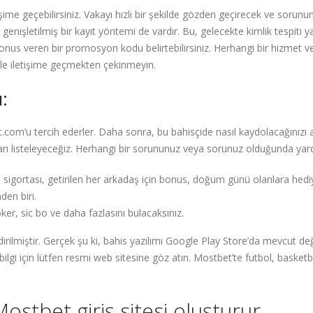
işime geçebilirsiniz. Vakayı hızlı bir şekilde gözden geçirecek ve sorunu
en genişletilmiş bir kayıt yöntemi de vardır. Bu, gelecekte kimlik tesp
nus veren bir promosyon kodu belirtebilirsiniz. Herhangi bir hizmet veya
yle iletişime geçmekten çekinmeyin.
:
.com’u tercih ederler. Daha sonra, bu bahisçide nasıl kaydolacağınızı a
ı listeleyeceğiz. Herhangi bir sorununuz veya sorunuz olduğunda yardı
 sigortası, getirilen her arkadaş için bonus, doğum günü olanlara hediy
den biri.
ker, sic bo ve daha fazlasını bulacaksınız.
rilmiştir. Gerçek şu ki, bahis yazılımı Google Play Store’da mevcut d
 bilgi için lütfen resmi web sitesine göz atın. Mostbet’te futbol, baske
Mostbet giriş sitesi oluşturur