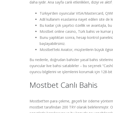
daha iyidir. Ana sayfa canlı etkinlikleri, diziyi ve akt
Türkiye’den oyuncular VISA/Mastercard, QIWI,
Adil kullanım esaslarına riayet edilen site de 
Bu kadar çok şaşırtıcı özellik ve avantajla, bu 
Mostbet online casino, Türk bahis ve kumar p
Bunu yaptıktan sonra, hesap kontrol panelini
başlayabilirsiniz.
Mostbet’teki Aviator, müşterilerin büyük ilgisin
Bu nedenle, doğrudan bahisler yasal bahis sitelerinde
oyuncular live bahsi satabilirler – bu seçenek “CashO
oyuncu bilgilerini ve işlemlerini korumak için 128-bit
Mostbet Canlı Bahis
Mostbet’ten para çekme, geçerli bir ödeme yöntemin
mostbet tarafından 200 TRY olarak belirlenmiştir. On