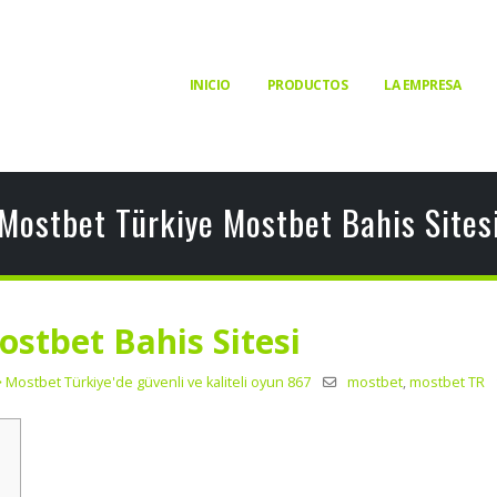
INICIO
PRODUCTOS
LA EMPRESA
Mostbet Türkiye Mostbet Bahis Sites
stbet Bahis Sitesi
 Mostbet Türkiye'de güvenli ve kaliteli oyun 867
mostbet
,
mostbet TR