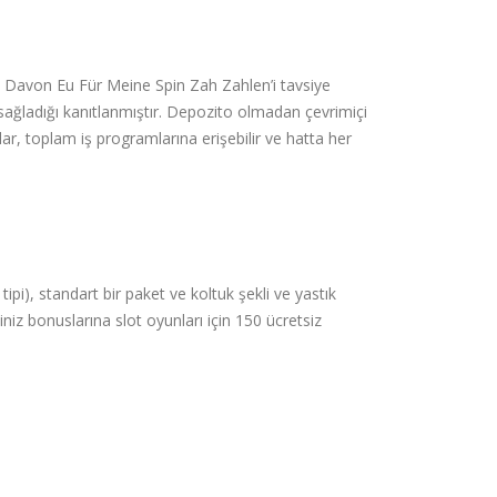
h Davon Eu Für Meine Spin Zah Zahlen’i tavsiye
ağladığı kanıtlanmıştır. Depozito olmadan çevrimiçi
r, toplam iş programlarına erişebilir ve hatta her
tipi), standart bir paket ve koltuk şekli ve yastık
niz bonuslarına slot oyunları için 150 ücretsiz