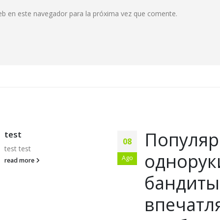
eb en este navegador para la próxima vez que comente.
Популярные
Рекомендации для аз
25
игр в клубе Вавада ка
однорукие
Jul
выигрывать В азартн
развлечениях...
бандиты с
read more
впечатляющей