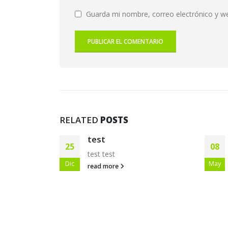
Guarda mi nombre, correo electrónico y w
RELATED
POSTS
test
08
08
test test
May
Ago
read more