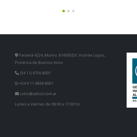
Panamá 4224, Munro. B1605EDX. Vicente Lopez,
Provincia de Buenos Aires
(54 11) 4756-8001
+54 9 11 6838-8001
color@adicol.com.ar
Lunes a Viernes de 08:00 a 17:00 hs