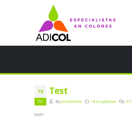
Test
10
Dic
By
portotheme
! Без рубрики
0 
test1