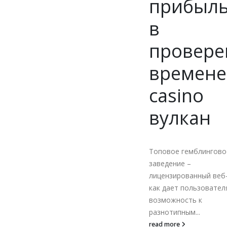
прибылью
в
проверенном
временем
casino
вулкан
Топовое гемблинговое
заведение –
лицензированный веб-сайт,
как дает пользователям
возможность к
разнотипным...
read more